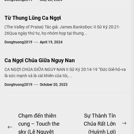
Từ Thung Lũng Ca Ngợi
(The Valley of Praise) Tác giả: James BanksĐọc: II Sử Ký 20:21-
26Qua ngày thứ tư, họ nhóm họp tại thung...
Dongtruong2019
April 19, 2024
Ca Ngợi Chúa Giữa Nguy Nan
CA NGỢI CHÚA GIỮA NGUY NAN II Sử Ký 20:14-19 “Đức Giê-hô-va
là sức mạnh và là cái khiên của tôi,...
Dongtruong2019
October 20, 2023
Post
Chạm đến thiên
Sự Thành Tín
cung – Touch the
Chúa Rất Lớn
navigation
Ne
Previous
sky (Lê Nguyệt
(Huỳnh Lợi)