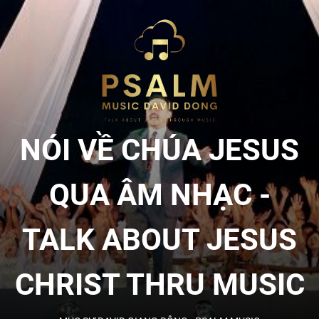
Skip
to
NÓI
the
content
VỀ
CHÚA
NÓI VỀ CHÚA JESUS
JESU
QUA ÂM NHẠC -
QUA
TALK ABOUT JESUS
ÂM
CHRIST THRU MUSIC
NHẠC