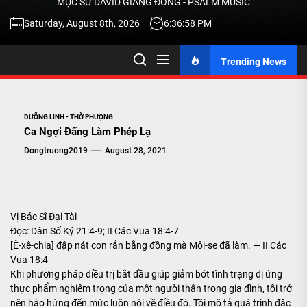
MỤC SƯ DAVID GIANG ĐÔNG - PSALM MUSIC
-
Saturday, August 8th, 2026
6:36:58 PM
Trending News
TALK
ABOU
DƯỠNG LINH - THỜ PHƯỢNG
Ca Ngợi Đấng Làm Phép Lạ
JESU
Dongtruong2019
August 28, 2021
CHRIS
Vị Bác Sĩ Đại Tài
Đọc: Dân Số Ký 21:4-9; II Các Vua 18:4-7
THRU
[Ê-xê-chia] đập nát con rắn bằng đồng mà Môi-se đã làm. — II Các
Vua 18:4
Khi phương pháp điều trị bắt đầu giúp giảm bớt tình trạng dị ứng
MUSI
thực phẩm nghiêm trọng của một người thân trong gia đình, tôi trở
nên hào hứng đến mức luôn nói về điều đó. Tôi mô tả quá trình đặc