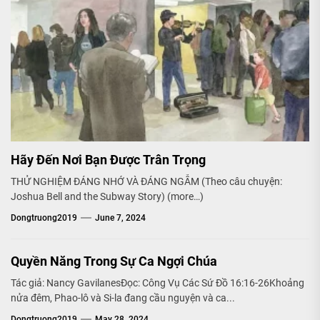
Hãy Đến Nơi Bạn Được Trân Trọng
THỬ NGHIỆM ĐÁNG NHỚ VÀ ĐÁNG NGẪM (Theo câu chuyện:
Joshua Bell and the Subway Story) (more…)
Dongtruong2019
June 7, 2024
Quyền Năng Trong Sự Ca Ngợi Chúa
Tác giả: Nancy GavilanesĐọc: Công Vụ Các Sứ Đồ 16:16-26Khoảng
nửa đêm, Phao-lô và Si-la đang cầu nguyện và ca...
Dongtruong2019
May 28, 2024