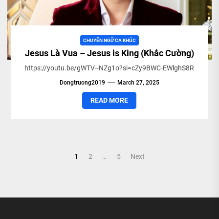
CHUYỂN NGỮ CA KHÚC
Jesus Là Vua – Jesus is King (Khắc Cường)
https://youtu.be/gWTV--NZg1o?si=cZy9BWC-EWlghS8R
Dongtruong2019
March 27, 2025
READ MORE
Posts
1
2
…
5
Next
pagination