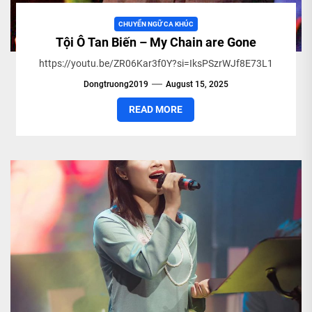
CHUYỂN NGỮ CA KHÚC
Tội Ô Tan Biến – My Chain are Gone
https://youtu.be/ZR06Kar3f0Y?si=IksPSzrWJf8E73L1
Dongtruong2019
August 15, 2025
READ MORE