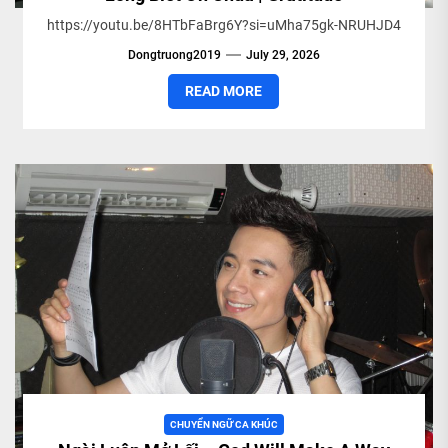
https://youtu.be/8HTbFaBrg6Y?si=uMha75gk-NRUHJD4
Dongtruong2019
July 29, 2026
READ MORE
CHUYỂN NGỮ CA KHÚC