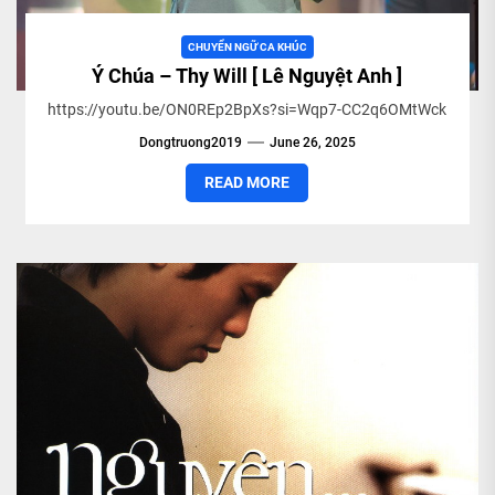
CHUYỂN NGỮ CA KHÚC
Ý Chúa – Thy Will [ Lê Nguyệt Anh ]
https://youtu.be/ON0REp2BpXs?si=Wqp7-CC2q6OMtWck
Dongtruong2019
June 26, 2025
READ MORE