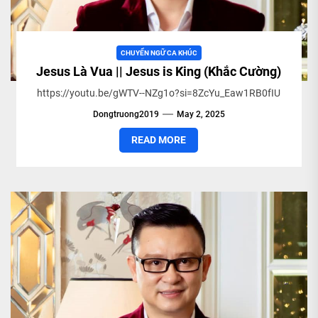
CHUYỂN NGỮ CA KHÚC
Jesus Là Vua || Jesus is King (Khắc Cường)
https://youtu.be/gWTV--NZg1o?si=8ZcYu_Eaw1RB0fIU
Dongtruong2019
May 2, 2025
READ MORE