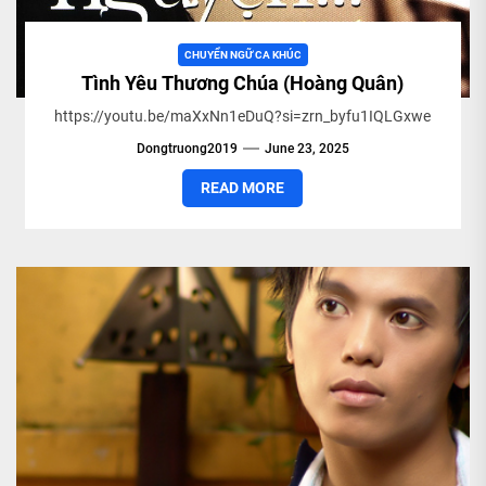
CHUYỂN NGỮ CA KHÚC
Tình Yêu Thương Chúa (Hoàng Quân)
https://youtu.be/maXxNn1eDuQ?si=zrn_byfu1IQLGxwe
Dongtruong2019
June 23, 2025
READ MORE