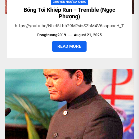
CHUYỂN NGỮ CA KHÚC
Bóng Tối Khiếp Run – Tremble (Ngọc
Phượng)
https://youtu.be/NIzd5Lhb29M?si=SZnM4V6sapuxcH_T
Dongtruong2019
August 21, 2025
READ MORE