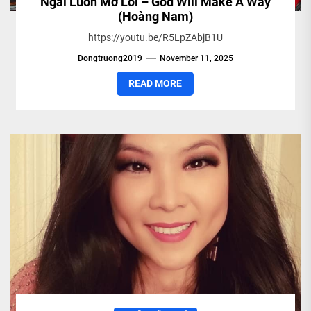
Ngài Luôn Mở Lối – God Will Make A Way
(Hoàng Nam)
https://youtu.be/R5LpZAbjB1U
Dongtruong2019
November 11, 2025
READ MORE