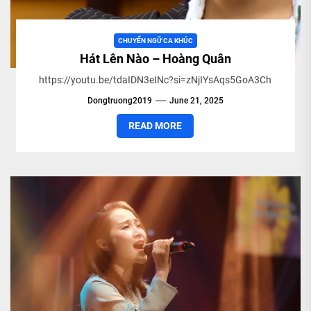
CHUYỂN NGỮ CA KHÚC
Hát Lên Nào – Hoàng Quân
https://youtu.be/tdaIDN3eINc?si=zNjIYsAqs5GoA3Ch
Dongtruong2019
June 21, 2025
READ MORE