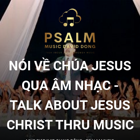
Skip
to
NÓI
the
content
VỀ
CHÚA
NÓI VỀ CHÚA JESUS
JESU
QUA ÂM NHẠC -
QUA
TALK ABOUT JESUS
ÂM
CHRIST THRU MUSIC
NHẠC