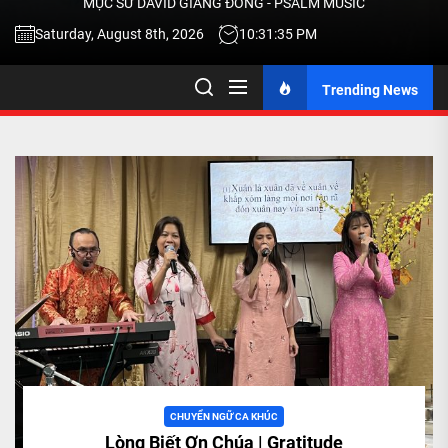
MỤC SƯ DAVID GIANG ĐÔNG - PSALM MUSIC
-
Saturday, August 8th, 2026
10:31:36 PM
Trending News
TALK
ABOU
JESU
CHRIS
THRU
MUSI
CHUYỂN NGỮ CA KHÚC
Lòng Biết Ơn Chúa | Gratitude