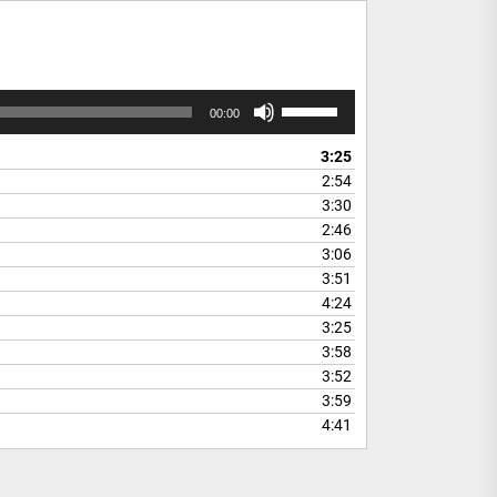
Use
00:00
Up/Down
Arrow
3:25
keys
2:54
to
3:30
increase
2:46
or
3:06
decrease
3:51
volume.
4:24
3:25
3:58
3:52
3:59
4:41