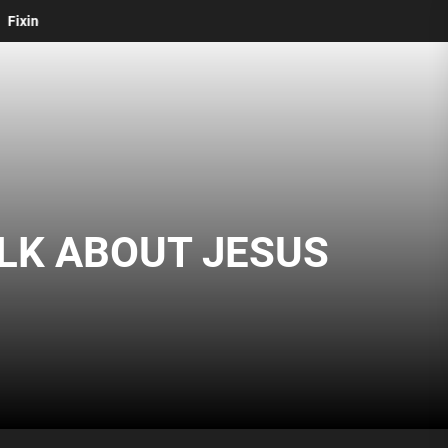
(David Dong)
Lòng Biết Ơn Chúa | Gratitude
ALK ABOUT JESUS