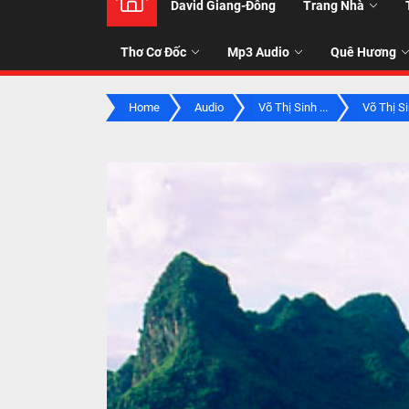
David Giang-Đông
Trang Nhà
NHẠC
Thơ Cơ Đốc
Mp3 Audio
Quê Hương
-
Home
Audio
Võ Thị Sinh ...
Võ Thị Sin
TALK
ABOU
JESUS
CHRIS
THRU