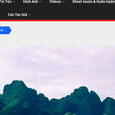
Tin Tức
Hình Ảnh
Videos
Sheet music & Huấn luyện
Các Tác Giả
h ...
T
T