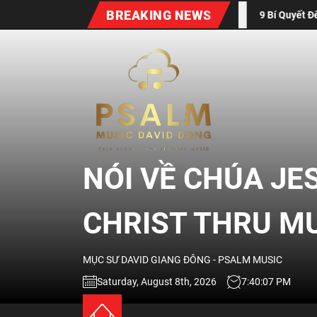
Skip
BREAKING NEWS
9 Bí Quyết Để Giúp Bạn Dẫn Dắt Buổi Th
to
the
NÓI
content
VỀ
CHÚA
NÓI VỀ CHÚA JE
JESUS
CHRIST THRU M
QUA
MỤC SƯ DAVID GIANG ĐÔNG - PSALM MUSIC
ÂM
Saturday, August 8th, 2026
7:40:08 PM