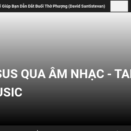
ờ Phượng (David Santistevan)
Fixing Our Eyes On Jesus 
SUS QUA ÂM NHẠC - T
USIC