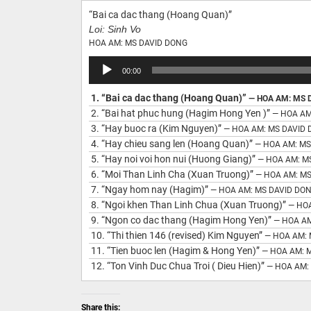
“Bai ca dac thang (Hoang Quan)”
Loi: Sinh Vo
HOA AM: MS DAVID DONG
Audio
00:00
Player
1.
“Bai ca dac thang (Hoang Quan)”
— HOA AM: MS 
2.
“Bai hat phuc hung (Hagim Hong Yen )”
— HOA AM
3.
“Hay buoc ra (Kim Nguyen)”
— HOA AM: MS DAVID
4.
“Hay chieu sang len (Hoang Quan)”
— HOA AM: MS
5.
“Hay noi voi hon nui (Huong Giang)”
— HOA AM: M
6.
“Moi Than Linh Cha (Xuan Truong)”
— HOA AM: M
7.
“Ngay hom nay (Hagim)”
— HOA AM: MS DAVID DO
8.
“Ngoi khen Than Linh Chua (Xuan Truong)”
— HO
9.
“Ngon co dac thang (Hagim Hong Yen)”
— HOA AM
10.
“Thi thien 146 (revised) Kim Nguyen”
— HOA AM:
11.
“Tien buoc len (Hagim & Hong Yen)”
— HOA AM: 
12.
“Ton Vinh Duc Chua Troi ( Dieu Hien)”
— HOA AM:
Share this: