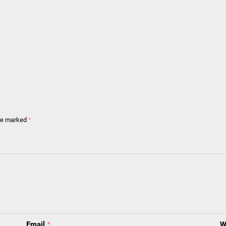
are marked
*
Email
*
W