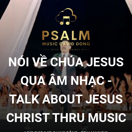
Skip
to
NÓI
the
content
VỀ
CHÚA
NÓI VỀ CHÚA JESUS
JESU
QUA ÂM NHẠC -
QUA
TALK ABOUT JESUS
ÂM
CHRIST THRU MUSIC
NHẠC