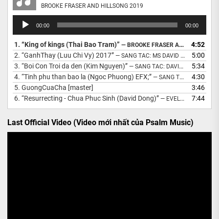
BROOKE FRASER AND HILLSONG 2019
Audio
00:00
00:00
Player
1.
“King of kings (Thai Bao Tram)”
4:52
— BROOKE FRASER AND HILLSONG 2019
2.
“GanhThay (Luu Chi Vy) 2017”
5:00
— SANG TAC: MS DAVID DONG
3.
“Boi Con Troi da den (Kim Nguyen)”
5:34
— SANG TAC: DAVID DONG
4.
“Tinh phu than bao la (Ngoc Phuong) EFX;”
4:30
— SANG TAC: MS DAVID DONG
5.
GuongCuaCha [master]
3:46
6.
“Resurrecting - Chua Phuc Sinh (David Dong)”
7:44
— EVELATION CHURCH
Last Official Video (Video mới nhất của Psalm Music)