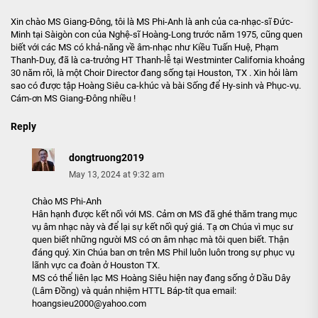
Xin chào MS Giang-Đông, tôi là MS Phi-Anh là anh của ca-nhạc-sĩ Đức-
Minh tại Sàigòn con của Nghệ-sĩ Hoàng-Long trước năm 1975, cũng quen
biết với các MS có khả-năng về âm-nhạc như Kiều Tuấn Huệ, Phạm
Thanh-Duy, đã là ca-trưởng HT Thanh-lễ tại Westminter California khoảng
30 năm rôì, là một Choir Director đang sống tại Houston, TX . Xin hỏi làm
sao có được tập Hoàng Siêu ca-khúc và bài Sống để Hy-sinh và Phục-vụ.
Cám-ơn MS Giang-Đông nhiều !
Reply
dongtruong2019
May 13, 2024 at 9:32 am
Chào MS Phi-Anh
Hân hạnh được kết nối với MS. Cảm ơn MS đã ghé thăm trang mục
vụ âm nhạc này và để lại sự kết nối quý giá. Tạ ơn Chúa vì mục sư
quen biết những người MS có ơn âm nhạc mà tôi quen biết. Thận
đáng quý. Xin Chúa ban ơn trên MS Phil luôn luôn trong sự phục vụ
lãnh vực ca đoàn ở Houston TX.
MS có thể liên lạc MS Hoàng Siêu hiện nay đang sống ở Dầu Dây
(Lâm Đồng) và quản nhiệm HTTL Báp-tít qua email:
hoangsieu2000@yahoo.com