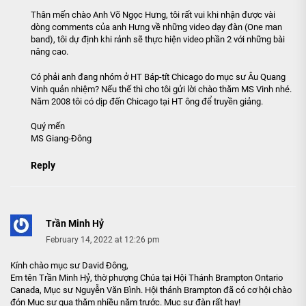
Thân mến chào Anh Võ Ngọc Hưng, tôi rất vui khi nhận được vài
dòng comments của anh Hưng về những video dạy đàn (One man
band), tôi dự định khi rảnh sẽ thực hiện video phần 2 với những bài
nâng cao.
Có phải anh đang nhóm ở HT Báp-tít Chicago do mục sư Âu Quang
Vinh quản nhiệm? Nếu thế thì cho tôi gửi lời chào thăm MS Vinh nhé.
Năm 2008 tôi có dịp đến Chicago tại HT ông để truyền giảng.
Quý mến
MS Giang-Đông
Reply
Trần Minh Hỷ
February 14, 2022 at 12:26 pm
Kính chào mục sư David Đông,
Em tên Trần Minh Hỷ, thờ phượng Chúa tại Hội Thánh Brampton Ontario
Canada, Mục sư Nguyễn Văn Bình. Hội thánh Brampton đã có cơ hội chào
đón Mục sư qua thăm nhiều năm trước. Mục sư đàn rất hay!