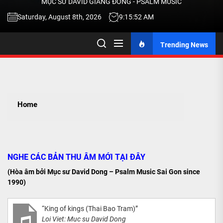
MỤC SƯ DAVID GIANG ĐÔNG - PSALM MUSIC
-
Saturday, August 8th, 2026
9:15:52 AM
Trending News
TALK
ABOU
Home
JESU
CHRIS
NGHE CÁC BẢN THU ÂM MỚI TẠI ĐÂY
THRU
(Hòa âm bởi Mục sư David Dong – Psalm Music Sai Gon since
1990)
MUSI
“King of kings (Thai Bao Tram)”
Loi Viet: Muc su David Dong