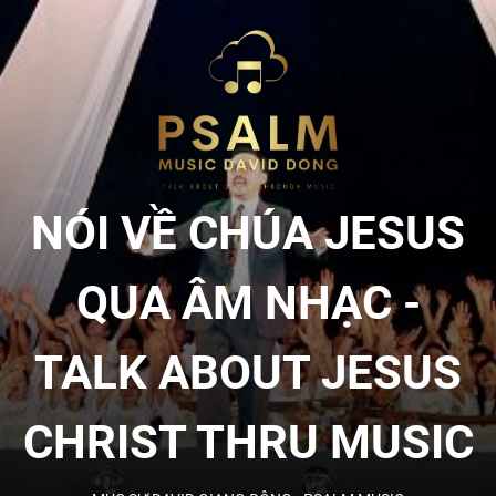
Skip
to
NÓI
the
content
VỀ
CHÚA
NÓI VỀ CHÚA JESUS
JESU
QUA ÂM NHẠC -
QUA
TALK ABOUT JESUS
ÂM
CHRIST THRU MUSIC
NHẠC