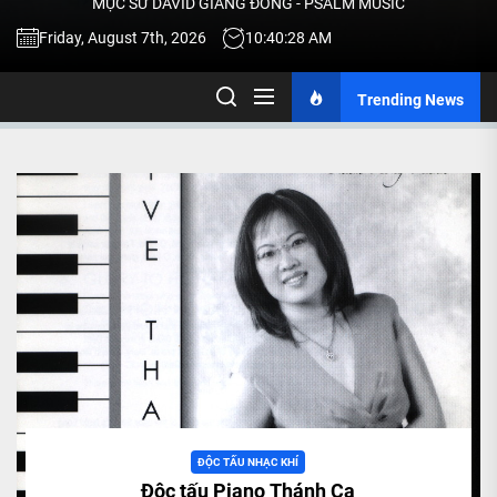
MỤC SƯ DAVID GIANG ĐÔNG - PSALM MUSIC
-
Friday, August 7th, 2026
10:40:28 AM
Trending News
TALK
ABOU
JESU
CHRIS
THRU
MUSI
ĐỘC TẤU NHẠC KHÍ
Độc tấu Piano Thánh Ca