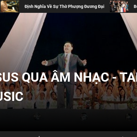
h Nghĩa Về Sự Thờ Phượng Đương Đại
Bốn Lý Do Thánh 
SUS QUA ÂM NHẠC - T
USIC