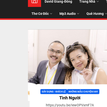
David Giang-Đông
Trang Nhà
NHẠC
Thơ Cơ Đốc
Mp3 Audio
Quê Hương
-
TALK
ABOU
JESUS
CHRIS
THRU
GÂY DỰNG - KHÍCH LỆ
NHỮNG MẪU CHUYỆN HAY
Tình Người
https://youtu.be/IewOPVxmF7A