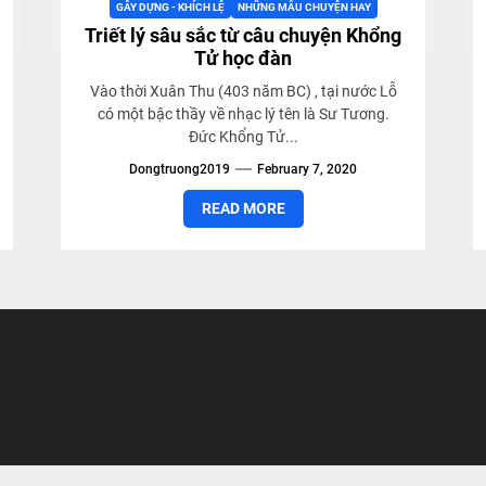
GÂY DỰNG - KHÍCH LỆ
NHỮNG MẪU CHUYỆN HAY
Triết lý sâu sắc từ câu chuyện Khổng
Tử học đàn
Vào thời Xuân Thu (403 năm BC) , tại nước Lỗ
có một bậc thầy về nhạc lý tên là Sư Tương.
Đức Khổng Tử...
Dongtruong2019
February 7, 2020
READ MORE