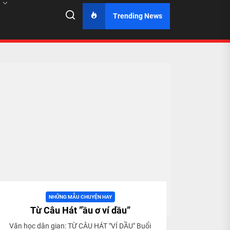
Trending News
NHỮNG MẪU CHUYỆN HAY
Từ Câu Hát ”ầu ơ ví dầu”
Văn học dân gian: TỪ CÂU HÁT "VÍ DẦU" Buổi