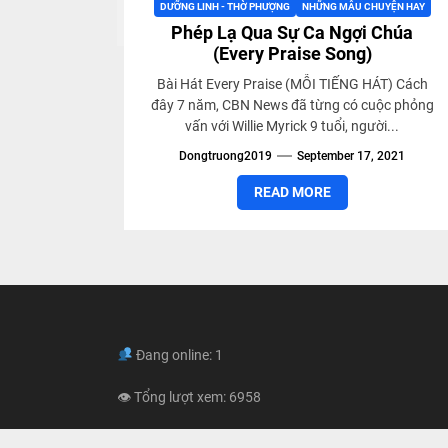
DƯỠNG LINH - THỜ PHƯỢNG
NHỮNG MẪU CHUYỆN HAY
Phép Lạ Qua Sự Ca Ngợi Chúa
(Every Praise Song)
Bài Hát Every Praise (MỖI TIẾNG HÁT) Cách
đây 7 năm, CBN News đã từng có cuộc phỏng
vấn với Willie Myrick 9 tuổi, người...
Dongtruong2019
September 17, 2021
READ MORE
Đang online: 1
👁 Tổng lượt xem: 6958
Tổng khách truy cập: 2334