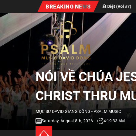
Skip
BREAKING NEWS
húa | Gratitude
Xuân Bất Diệt (Vol #7)
Địn
to
the
NÓI
content
VỀ
CHÚA
NÓI VỀ CHÚA JE
JESUS
CHRIST THRU M
QUA
MỤC SƯ DAVID GIANG ĐÔNG - PSALM MUSIC
ÂM
Saturday, August 8th, 2026
4:19:34 AM