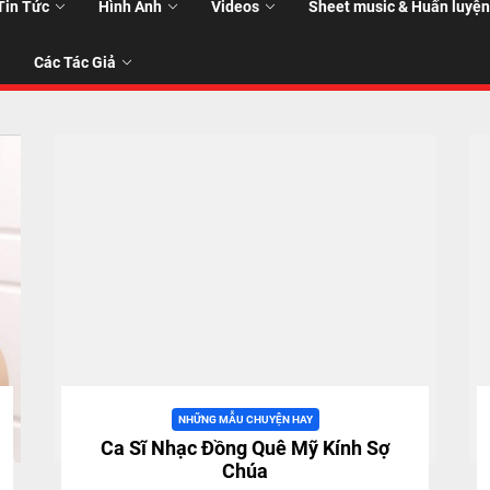
Tin Tức
Hình Ảnh
Videos
Sheet music & Huấn luyện
Các Tác Giả
T
T
NHỮNG MẪU CHUYỆN HAY
Ca Sĩ Nhạc Đồng Quê Mỹ Kính Sợ
Chúa