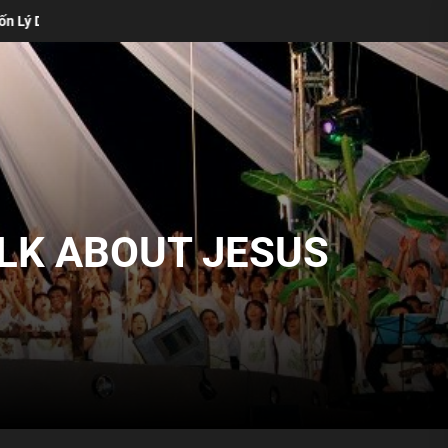
Ca Truyền Thống Vẫn Cần Thiết Trong Buổi Thờ Phượng Của Bạn (Matt
ALK ABOUT JESUS