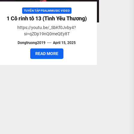
TUYỂN TẬP PSALMMUSIC VIDEO
1 Cô rinh tô 13 (Tình Yêu Thương)
https://youtu.be/_SbKf0Jvby4?
si=qZDp19nQ0meQEy8T
Dongtruong2019
April 15, 2025
READ MORE