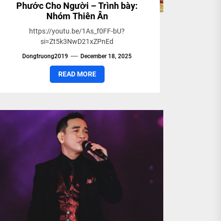
Phước Cho Người – Trình bày:
Nhóm Thiên Ân
https://youtu.be/1As_f0FF-bU?
si=Zt5k3NwD21xZPnEd
Dongtruong2019
December 18, 2025
READ MORE