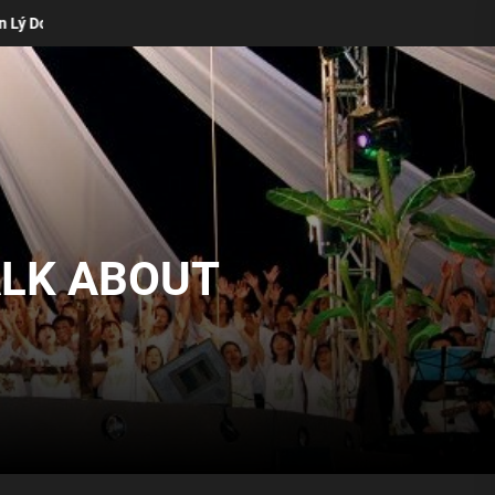
g Vẫn Cần Thiết Trong Buổi Thờ Phượng Của Bạn (Matt Boswell)
ALK ABOUT