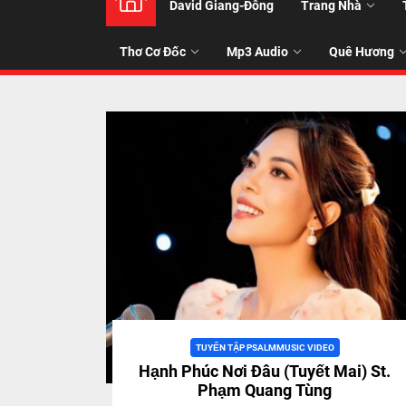
David Giang-Đông
Trang Nhà
NHẠC
Thơ Cơ Đốc
Mp3 Audio
Quê Hương
-
TALK
ABOU
JESUS
CHRIS
THRU
TUYỂN TẬP PSALMMUSIC VIDEO
Hạnh Phúc Nơi Đâu (Tuyết Mai) St.
Phạm Quang Tùng