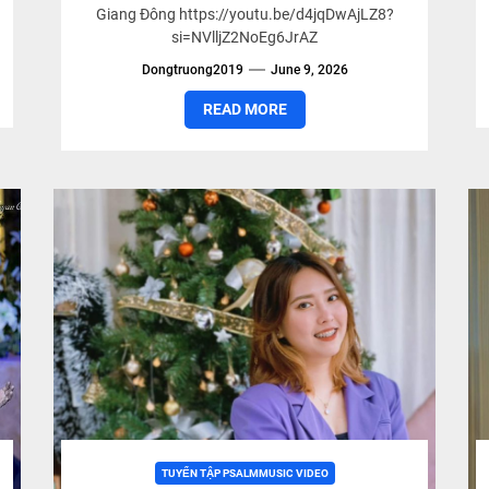
Giang Đông https://youtu.be/d4jqDwAjLZ8?
si=NVlljZ2NoEg6JrAZ
Dongtruong2019
June 9, 2026
READ MORE
TUYỂN TẬP PSALMMUSIC VIDEO