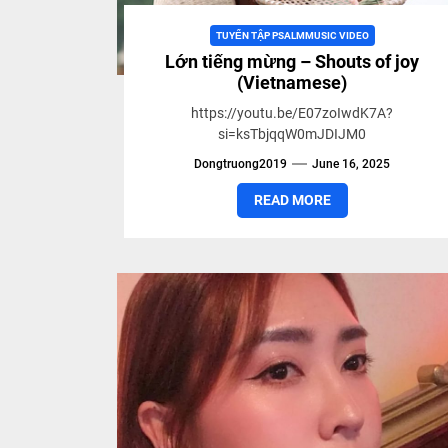
TUYỂN TẬP PSALMMUSIC VIDEO
Lớn tiếng mừng – Shouts of joy
(Vietnamese)
https://youtu.be/E07zoIwdK7A?
si=ksTbjqqW0mJDIJM0
Dongtruong2019
June 16, 2025
READ MORE