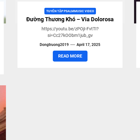
TUYỂN TẬP PSALMMUSIC VIDEO
Đường Thương Khó – Via Dolorosa
https://youtu.be/zPOjI-FvtTI?
si=Cc27kOObm1jub_gv
Dongtruong2019
April 17, 2025
READ MORE