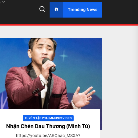
n
Trending News
TUYỂN TẬP PSALMMUSIC VIDEO
Nhận Chén Đau Thương (Minh Tú)
https://youtu.be/ARQaac_MSXA?