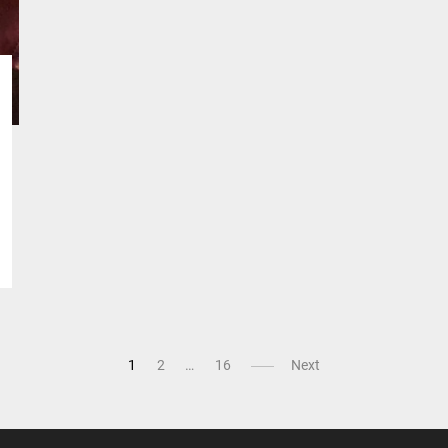
1
2
…
16
Next