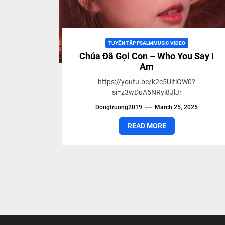
TUYỂN TẬP PSALMMUSIC VIDEO
Chúa Đã Gọi Con – Who You Say I
Am
https://youtu.be/k2c5UltiGW0?
si=z3wDuA5NRyi8JlJr
Dongtruong2019
March 25, 2025
READ MORE
Posts
pagination