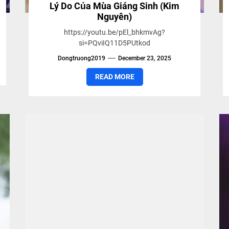
Lý Do Của Mùa Giáng Sinh (Kim
Nguyên)
https://youtu.be/pEl_bhkmvAg?
si=PQviIQ11D5PUtkod
Dongtruong2019
December 23, 2025
READ MORE