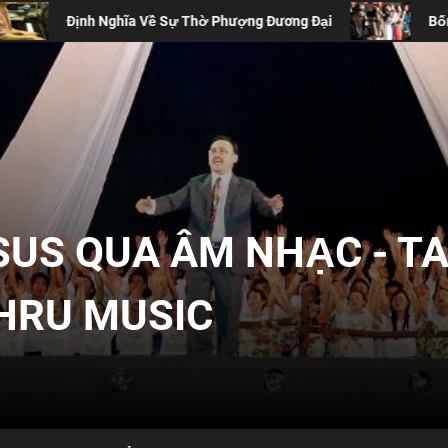
Thờ Phượng Đương Đại
Bốn Lý Do Thánh Ca Truyền Thốn
SUS QUA ÂM NHẠC - T
THRU MUSIC