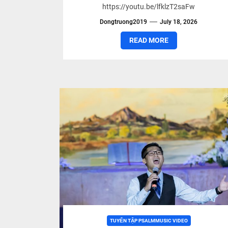
MUSIC
https://youtu.be/lfklzT2saFw
Dongtruong2019
July 18, 2026
READ MORE
TUYỂN TẬP PSALMMUSIC VIDEO