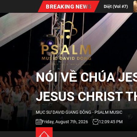
Skip
BREAKING NEWS
Xuân Bất Diệt (Vol #7)
Định Nghĩa Về Sự 
to
the
NÓI
content
VỀ
CHÚA
NÓI VỀ CHÚA JE
JESUS
JESUS CHRIST 
QUA
MỤC SƯ DAVID GIANG ĐÔNG - PSALM MUSIC
ÂM
Friday, August 7th, 2026
12:09:46 PM