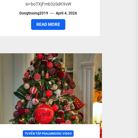
si=boTXjFmb3zSdK9sW
Dongtruong2019
April 4, 2026
READ MORE
TUYỂN TẬP PSALMMUSIC VIDEO