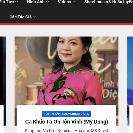
Tin Tức
Hình Ảnh
Videos
Sheet music & Huấn luyệ
Các Tác Giả
T
T
TUYỂN TẬP PSALMMUSIC VIDEO
Ca Khúc Tạ Ơn Tôn Vinh (Mỹ Dung)
Sáng tác: Vũ Đức Nghiêm - Hoà âm: MS David