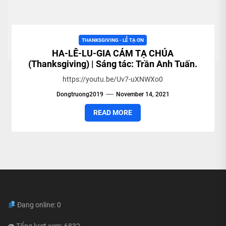
THANKSGIVING - LỄ TẠ ƠN
HA-LÊ-LU-GIA CẢM TẠ CHÚA
(Thanksgiving) | Sáng tác: Trần Anh Tuấn.
https://youtu.be/Uv7-uXNWXo0
Dongtruong2019
November 14, 2021
READ MORE
Đang online: 0
👁 Tổng lượt xem: 6832