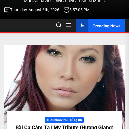
MỤC SƯ DAVID GIANG ĐÔNG - PSALM MUSIC
-
Thursday, August 6th, 2026
3:57:06 PM
Trending News
TALK
ABOU
JESU
CHRIS
THRU
MUSI
THANKSGIVING - LỄ TẠ ƠN
Bài Ca Cảm Tạ | My Tribute (Hương Giang)