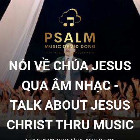
Skip
to
NÓI
the
content
VỀ
CHÚA
NÓI VỀ CHÚA JESUS
JESU
QUA ÂM NHẠC -
QUA
TALK ABOUT JESUS
ÂM
CHRIST THRU MUSIC
NHẠC