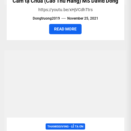
Cảm tạ Chúa (Cao Thu Hằng) MS David Dong
https://youtu.be/xHjVCdhTtrs
Dongtruong2019
November 25, 2021
READ MORE
THANKSGIVING - LỄ TẠ ƠN