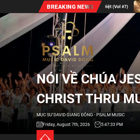
Skip
BREAKING NEWS
úa | Gratitude
Xuân Bất Diệt (Vol #7)
Định
to
the
NÓI
content
VỀ
CHÚA
NÓI VỀ CHÚA JE
JESUS
CHRIST THRU M
QUA
MỤC SƯ DAVID GIANG ĐÔNG - PSALM MUSIC
ÂM
Friday, August 7th, 2026
5:47:34 PM