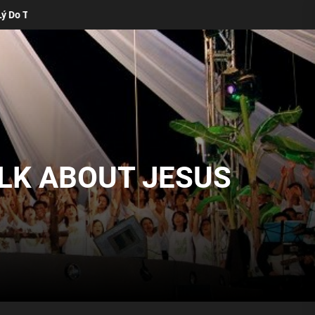
a Truyền Thống Vẫn Cần Thiết Trong Buổi Thờ Phượng Của Bạn (Matt 
ALK ABOUT JESUS