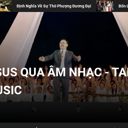
 Nghĩa Về Sự Thờ Phượng Đương Đại
Bốn Lý Do Thánh C
SUS QUA ÂM NHẠC - T
USIC