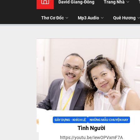
David Giang-Đông
Trang Nhà
NHẠC
Thơ Cơ Đốc
Mp3 Audio
Quê Hương
-
TALK
ABOU
JESUS
CHRIS
THRU
GÂY DỰNG - KHÍCH LỆ
NHỮNG MẪU CHUYỆN HAY
Tình Người
https://youtu.be/IewOPVxmF7A