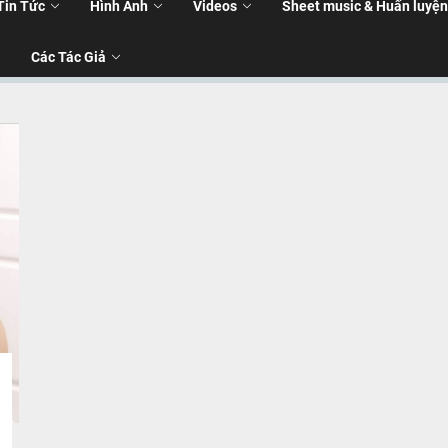
Tin Tức
Hình Ảnh
Videos
Sheet music & Huấn luyện
Các Tác Giả
T
T