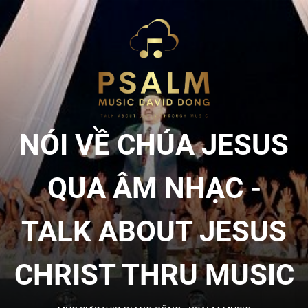
Skip
to
NÓI
the
content
VỀ
CHÚA
NÓI VỀ CHÚA JESUS
JESU
QUA ÂM NHẠC -
QUA
TALK ABOUT JESUS
ÂM
CHRIST THRU MUSIC
NHẠC