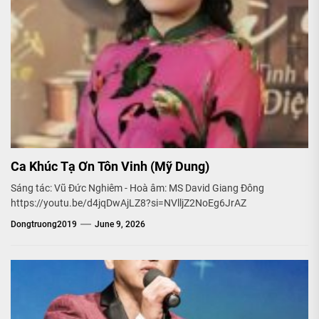
Ca Khúc Tạ Ơn Tôn Vinh (Mỹ Dung)
Sáng tác: Vũ Đức Nghiêm - Hoà âm: MS David Giang Đông
https://youtu.be/d4jqDwAjLZ8?si=NVlljZ2NoEg6JrAZ
Dongtruong2019
June 9, 2026