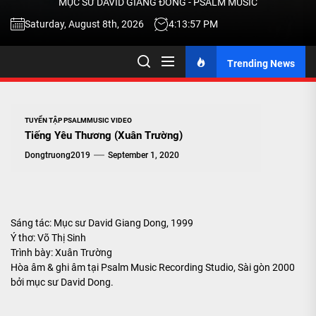
MỤC SƯ DAVID GIANG ĐÔNG - PSALM MUSIC
-
Saturday, August 8th, 2026
4:13:58 PM
Trending News
TALK
ABOU
TUYỂN TẬP PSALMMUSIC VIDEO
Tiếng Yêu Thương (Xuân Trường)
JESU
Dongtruong2019
September 1, 2020
CHRIS
Sáng tác: Mục sư David Giang Dong, 1999
Ý thơ: Võ Thị Sinh
THRU
Trình bày: Xuân Trường
Hòa âm & ghi âm tại Psalm Music Recording Studio, Sài gòn 2000
bởi mục sư David Dong.
MUSI