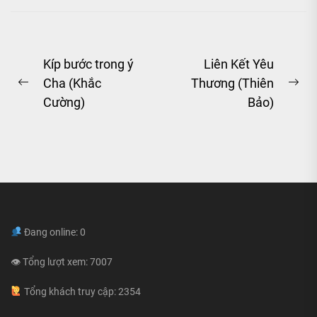
Post
Kíp bước trong ý
Liên Kết Yêu
Cha (Khắc
Thương (Thiên
navigation
Previous
Ne
Cường)
Bảo)
post:
pos
Đang online: 0
👁 Tổng lượt xem: 7007
Tổng khách truy cập: 2354