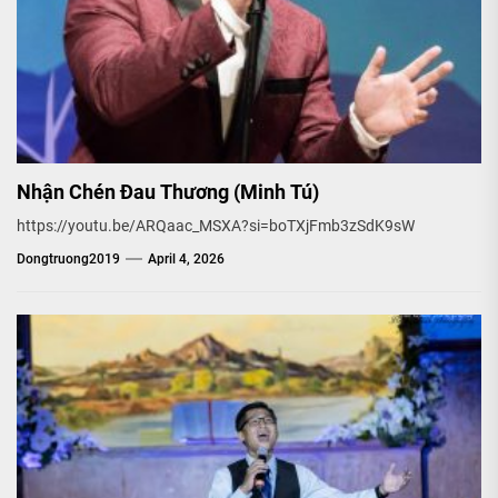
Nhận Chén Đau Thương (Minh Tú)
https://youtu.be/ARQaac_MSXA?si=boTXjFmb3zSdK9sW
Dongtruong2019
April 4, 2026