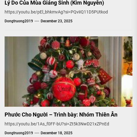
Lý Do Của Mùa Giáng Sinh (Kim Nguyên)
https://youtu.be/pEl_bhkmvAg?si=PQviIQ11D5PUtkod
Dongtruong2019
December 23, 2025
Phước Cho Người – Trình bày: Nhóm Thiên Ân
https://youtu.be/1As_f0FF-bU?si=Zt5k3NwD21xZPnEd
Dongtruong2019
December 18, 2025