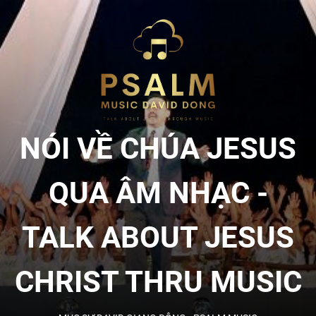
Skip
to
NÓI
the
content
VỀ
CHÚA
NÓI VỀ CHÚA JESUS
JESU
QUA ÂM NHẠC -
QUA
TALK ABOUT JESUS
ÂM
CHRIST THRU MUSIC
NHẠC