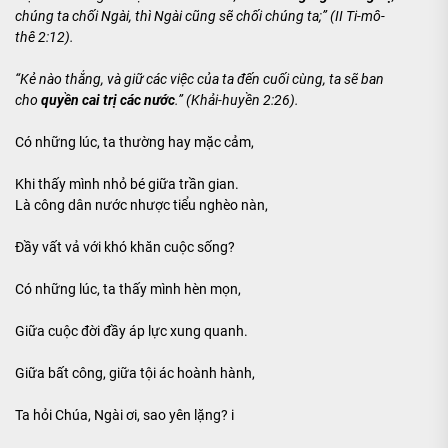
chúng ta chối Ngài, thì Ngài cũng sẽ chối chúng ta;” (II Ti-mô-
thê 2:12).
“Kẻ nào thắng, và giữ các việc của ta đến cuối cùng, ta sẽ ban
cho
quyền cai trị các nước
.” (Khải-huyền 2:26).
Có những lúc, ta thường hay mặc cảm,
Khi thấy mình nhỏ bé giữa trần gian.
Là công dân nước nhược tiểu nghèo nàn,
Đầy vất vả với khó khăn cuộc sống?
Có những lúc, ta thấy mình hèn mọn,
Giữa cuộc đời đầy áp lực xung quanh.
Giữa bất công, giữa tội ác hoành hành,
Ta hỏi Chúa, Ngài ơi, sao yên lặng? i