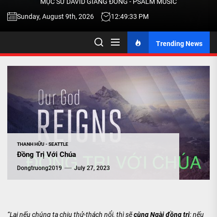
MỤC SƯ DAVID GIANG ĐÔNG - PSALM MUSIC
-
Sunday, August 9th, 2026
12:49:33 PM
Trending News
TALK
ABOU
JESU
CHRIS
THANH HỮU - SEATTLE
Đồng Trị Với Chúa
THRU
Dongtruong2019
July 27, 2023
MUSI
“Lại nếu chúng ta chịu thử-thách nổi, thì sẽ
cùng Ngài đồng trị
; nếu