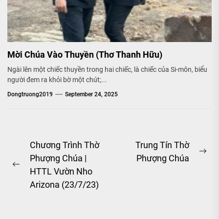
Mời Chúa Vào Thuyền (Thơ Thanh Hữu)
Ngài lên một chiếc thuyền trong hai chiếc, là chiếc của Si-môn, biểu
người đem ra khỏi bờ một chút;...
Dongtruong2019
September 24, 2025
Post
Chương Trình Thờ
Trung Tín Thờ
Ne
Phượng Chúa |
Phượng Chúa
navigation
Previous
pos
HTTL Vườn Nho
post:
Arizona (23/7/23)