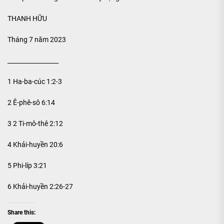
THANH HỮU
Tháng 7 năm 2023
_________________
1 Ha-ba-cúc 1:2-3
2 Ê-phê-sô 6:14
3 2 Ti-mô-thê 2:12
4 Khải-huyền 20:6
5 Phi-líp 3:21
6 Khải-huyền 2:26-27
Share this: