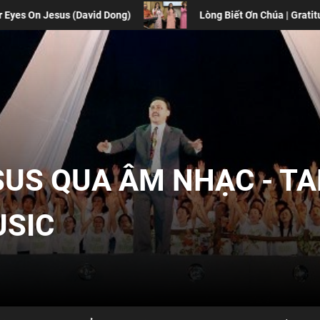
Lòng Biết Ơn Chúa | Gratitude
Xuân Bất Diệt 
SUS QUA ÂM NHẠC - T
USIC