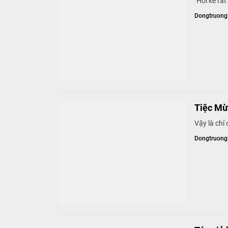
"Hỡi kẻ rấ
Dongtruon
Tiệc Mừ
Vậy là chỉ
Dongtruon