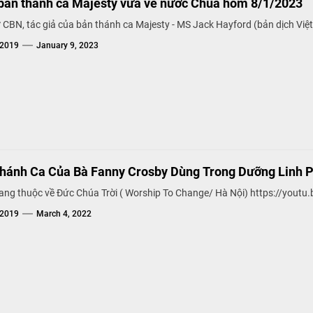
 bản thánh ca Majesty vừa về nước Chúa hôm 8/1/2023
ừ CBN, tác giả của bản thánh ca Majesty - MS Jack Hayford (bản dịch Việt
g2019
January 9, 2023
i Thánh Ca Của Bà Fanny Crosby Dùng Trong Dưỡng Linh 
ang thuộc về Đức Chúa Trời ( Worship To Change/ Hà Nội) https://youtu
g2019
March 4, 2022