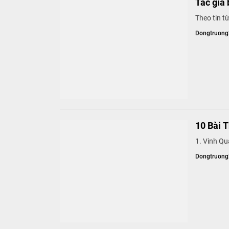
Tác giả
Theo tin t
Dongtruon
10 Bà
1. Vinh Qu
Dongtruon