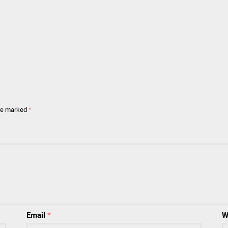
are marked
*
Email
*
W