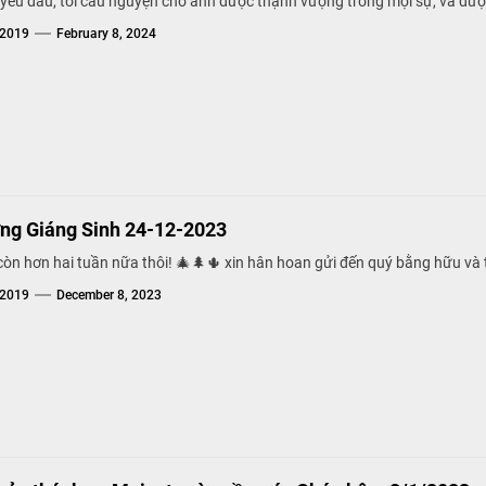
t yêu dấu, tôi cầu nguyện cho anh được thạnh vượng trong mọi sự, và đư
g2019
February 8, 2024
ng Giáng Sinh 24-12-2023
 còn hơn hai tuần nữa thôi! 🎄🌲🌵 xin hân hoan gửi đến quý bằng hữu và 
g2019
December 8, 2023