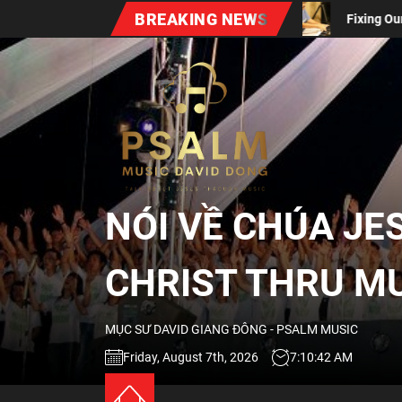
Skip
BREAKING NEWS
Fixing Our Eyes On Jesus (David Dong)
to
the
NÓI
content
VỀ
CHÚA
NÓI VỀ CHÚA JE
JESUS
CHRIST THRU M
QUA
MỤC SƯ DAVID GIANG ĐÔNG - PSALM MUSIC
ÂM
Friday, August 7th, 2026
7:10:43 AM