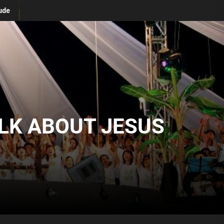
(Vol #7)
Định Nghĩa Về Sự Thờ Phượng Đương Đại
ALK ABOUT JESUS