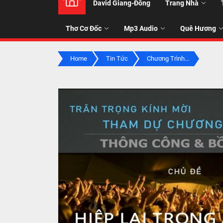
David Giang-Đông
Trang Nhà
NHẠC
Thơ Cơ Đốc
Mp3 Audio
Quê Hương
-
Home
Tin Tức
Chương Trình...
TALK
ABOU
JESUS
CHRIS
THRU