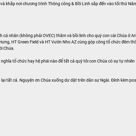
a và khắp nơi chương trình Thông công & Bồi Linh sắp đến vào tối thứ Nă
h cá nhân (không phải OVEC) thăm và bồi linh cho quý con cái Chúa ở A
 Hưng, HT Green Field và HT Vườn Nho AZ cùng góp công tổ chức đêm thôn
ời Chúa.
nghĩa tổ chức hay hệ phái nào để tất cả quý tôi con Chúa có sự tự nhiên
lại tất cả. Nguyện ơn Chúa xuống dư dật trên dân sự Ngài. Đính kèm post