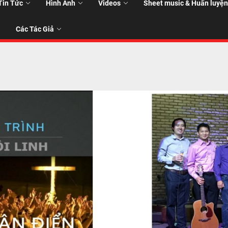
Tin Tức
Hình Ảnh
Videos
Sheet music & Huấn luyện
Các Tác Giả
T
T