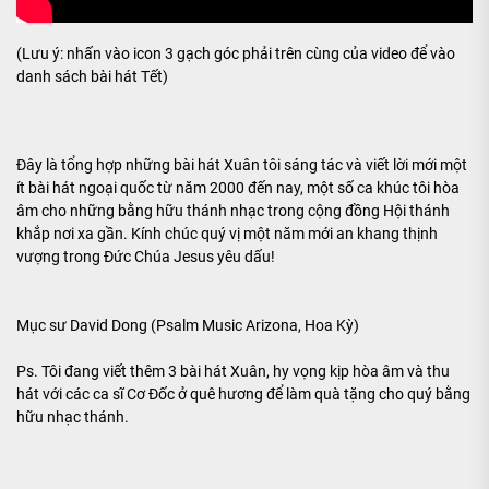
(Lưu ý: nhấn vào icon 3 gạch góc phải trên cùng của video để vào
danh sách bài hát Tết)
Đây là tổng hợp những bài hát Xuân tôi sáng tác và viết lời mới một
ít bài hát ngoại quốc từ năm 2000 đến nay, một số ca khúc tôi hòa
âm cho những bằng hữu thánh nhạc trong cộng đồng Hội thánh
khắp nơi xa gần. Kính chúc quý vị một năm mới an khang thịnh
vượng trong Đức Chúa Jesus yêu dấu!
Mục sư David Dong (Psalm Music Arizona, Hoa Kỳ)
Ps. Tôi đang viết thêm 3 bài hát Xuân, hy vọng kịp hòa âm và thu
hát với các ca sĩ Cơ Đốc ở quê hương để làm quà tặng cho quý bằng
hữu nhạc thánh.