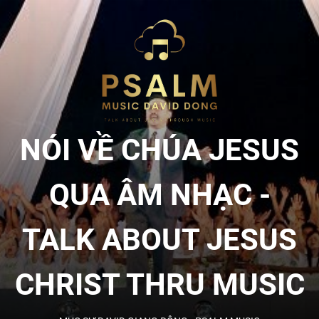
Skip
to
NÓI
the
content
VỀ
CHÚA
NÓI VỀ CHÚA JESUS
JESU
QUA ÂM NHẠC -
QUA
TALK ABOUT JESUS
ÂM
CHRIST THRU MUSIC
NHẠC