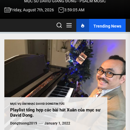
MỤC SƯ DAVID GIANG ĐÔNG - PSALM MUSIC
-
Friday, August 7th, 2026
3:59:07 AM
Trending News
TALK
ABOU
JESU
CHRIS
THRU
MỤC VỤ ÂM NHẠC DAVID DONG
TIN TỨC
Playlist tổng hợp các bài hát Xuân của mục sư
David Dong.
MUSI
Dongtruong2019
January 1, 2022