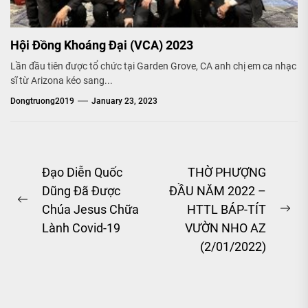
Hội Đồng Khoáng Đại (VCA) 2023
Lần đầu tiên được tổ chức tại Garden Grove, CA anh chị em ca nhạc
sĩ từ Arizona kéo sang...
Dongtruong2019
January 23, 2023
Post
Đạo Diễn Quốc
THỜ PHƯỢNG
Dũng Đã Được
ĐẦU NĂM 2022 –
navigation
Previous
Chúa Jesus Chữa
HTTL BÁP-TÍT
Ne
post:
Lành Covid-19
VƯỜN NHO AZ
pos
(2/01/2022)