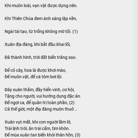
Khi muôn loài, vạn vật được dựng nên.
Khi Thiên Chúa đem ánh sáng lập nền,
Ngài tái tạo, từ trống không mờ tối. (1)
Xuân địa đàng, khi bắt đầu khai lối,
Đã thành hình, trời đất biển trăng sao.
Để cỏ cây, hoa lá được khơi mào,
Để muôn vật, để cá tôm bơi lội.
Đây xuân thắm, đầy hiển vinh, cơ hội,
Tặng cho người, vui hưởng dụng đặc ân.
Để ngợi ca, để quản trị toàn phần, (2)
Cả thế giới, một điạ đàng muôn thuở …
Xuân vụt mất, khi con người lầm lở,
Trái lịnh trời, ăn trái cấm, tìm khôn.
Để mùa xuân tan biến khỏi thân hồn, (3)