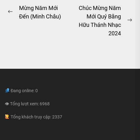
Post
Mừng Năm Mới
Chúc Mừng Năm
Previous
Đến (Minh Châu)
Mới Quý Bằng
navigation
post:
Ne
Hữu Thánh Nhạc
pos
2024
Đang online: 0
👁 Tổng lượt xem: 6968
Tổng khách truy cập: 2337