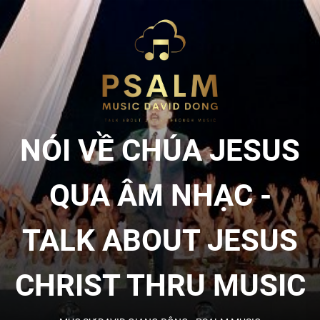
Skip
to
NÓI
the
content
VỀ
CHÚA
NÓI VỀ CHÚA JESUS
JESU
QUA ÂM NHẠC -
QUA
TALK ABOUT JESUS
ÂM
CHRIST THRU MUSIC
NHẠC