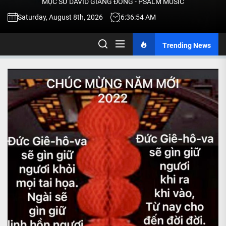
MỤC SƯ DAVID GIANG ĐÔNG - PSALM MUSIC
-
Saturday, August 8th, 2026
6:36:55 AM
Trending News
TALK
ABOU
JESU
CHRIS
THRU
MUSI