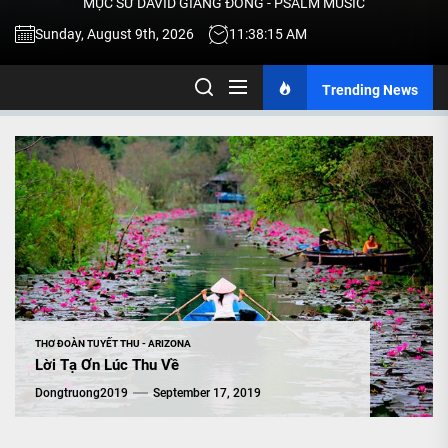
MỤC SƯ DAVID GIANG ĐÔNG - PSALM MUSIC
-
Sunday, August 9th, 2026
11:38:15 AM
Trending News
TALK
ABOU
JESU
CHRIS
THRU
THƠ ĐOÀN TUYẾT THU - ARIZONA
Lời Tạ Ơn Lúc Thu Về
Dongtruong2019
September 17, 2019
MUSI