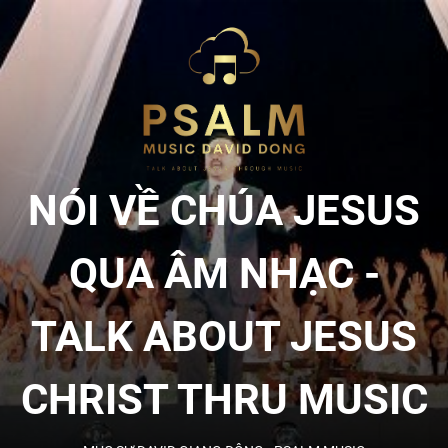
Skip
to
NÓI
the
content
VỀ
CHÚA
NÓI VỀ CHÚA JESUS
JESU
QUA ÂM NHẠC -
QUA
TALK ABOUT JESUS
ÂM
CHRIST THRU MUSIC
NHẠC