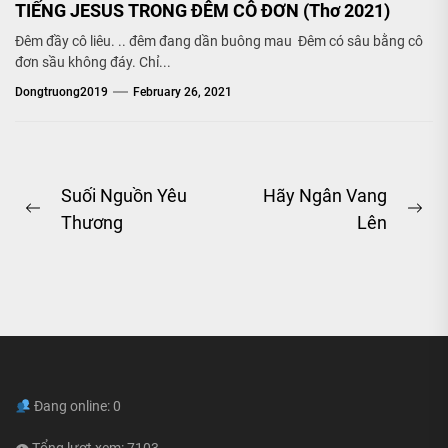
TIẾNG JESUS TRONG ĐÊM CÔ ĐƠN (Thơ 2021)
Đêm đầy cô liêu. .. đêm đang dần buông mau Đêm có sâu bằng cô
đơn sầu không đáy. Chỉ...
Dongtruong2019
February 26, 2021
Post
Suối Nguồn Yêu
Hãy Ngân Vang
Previous
Ne
Thương
Lên
navigation
post:
pos
Đang online: 0