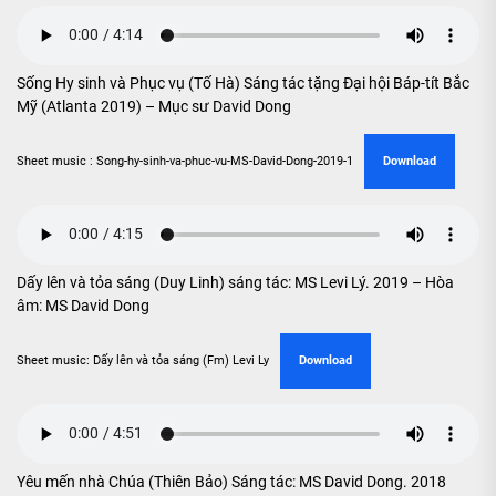
Sống Hy sinh và Phục vụ (Tố Hà) Sáng tác tặng Đại hội Báp-tít Bắc
Mỹ (Atlanta 2019) – Mục sư David Dong
Sheet music : Song-hy-sinh-va-phuc-vu-MS-David-Dong-2019-1
Download
Dấy lên và tỏa sáng (Duy Linh) sáng tác: MS Levi Lý. 2019 – Hòa
âm: MS David Dong
Sheet music: Dấy lên và tỏa sáng (Fm) Levi Ly
Download
Yêu mến nhà Chúa (Thiên Bảo) Sáng tác: MS David Dong. 2018