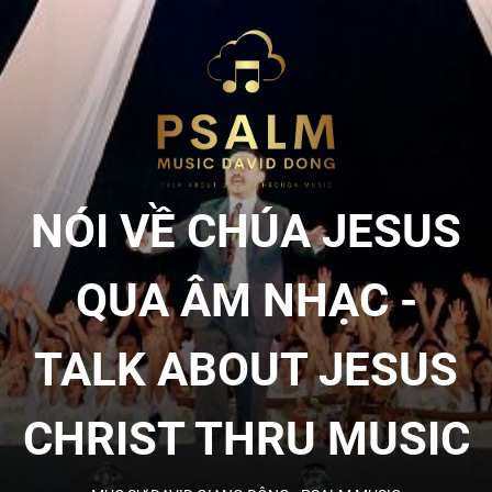
Skip
to
NÓI
the
content
VỀ
CHÚA
NÓI VỀ CHÚA JESUS
JESU
QUA ÂM NHẠC -
QUA
TALK ABOUT JESUS
ÂM
CHRIST THRU MUSIC
NHẠC