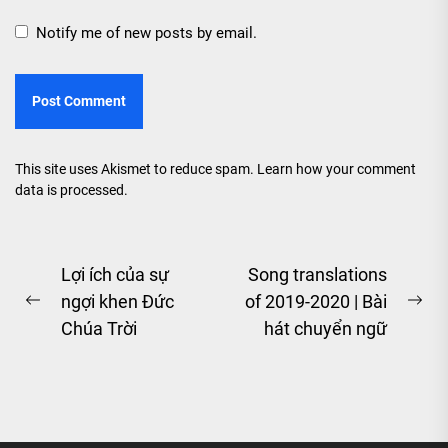
Notify me of new posts by email.
This site uses Akismet to reduce spam.
Learn how your comment
data is processed.
Post
Lợi ích của sự
Song translations
ngợi khen Đức
of 2019-2020 | Bài
navigation
Previous
Ne
Chúa Trời
hát chuyển ngữ
post:
pos