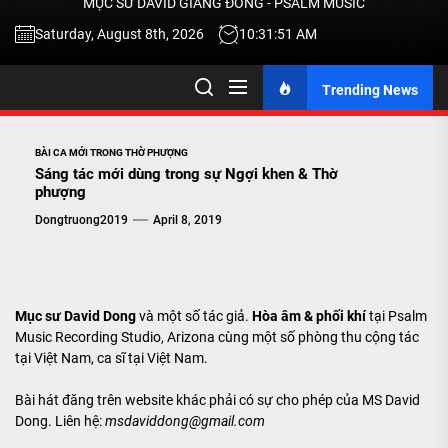
MỤC SƯ DAVID GIANG ĐÔNG - PSALM MUSIC
-
Saturday, August 8th, 2026
10:31:51 AM
Trending News
TALK
ABOU
BÀI CA MỚI TRONG THỜ PHƯỢNG
Sáng tác mới dùng trong sự Ngợi khen & Thờ
phượng
JESU
Dongtruong2019
April 8, 2019
CHRIS
Mục sư David Dong
và một số tác giả.
Hòa âm & phối khí
tại Psalm
Music Recording Studio, Arizona cùng một số phòng thu cộng tác
THRU
tại Việt Nam, ca sĩ tại Việt Nam.
Bài hát đăng trên website khác phải có sự cho phép của MS David
MUSI
Dong. Liên hệ:
msdaviddong@gmail.com