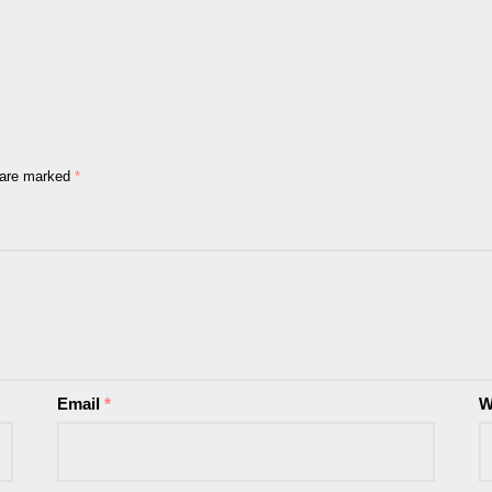
s are marked
*
Email
*
W