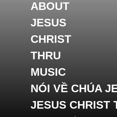
NHẠC
-
TALK
ABOU
JESU
CHRIS
NÓI VỀ CHÚA J
THRU
JESUS CHRIST 