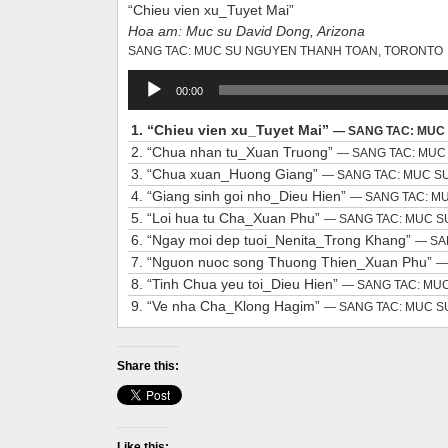
“Chieu vien xu_Tuyet Mai”
Hoa am: Muc su David Dong, Arizona
SANG TAC: MUC SU NGUYEN THANH TOAN, TORONTO
Audio
00:00
Player
1.
“Chieu vien xu_Tuyet Mai”
— SANG TAC: MUC
2.
“Chua nhan tu_Xuan Truong”
— SANG TAC: MUC
3.
“Chua xuan_Huong Giang”
— SANG TAC: MUC S
4.
“Giang sinh goi nho_Dieu Hien”
— SANG TAC: M
5.
“Loi hua tu Cha_Xuan Phu”
— SANG TAC: MUC 
6.
“Ngay moi dep tuoi_Nenita_Trong Khang”
— SA
7.
“Nguon nuoc song Thuong Thien_Xuan Phu”
—
8.
“Tinh Chua yeu toi_Dieu Hien”
— SANG TAC: MU
9.
“Ve nha Cha_Klong Hagim”
— SANG TAC: MUC 
Share this:
Like this: