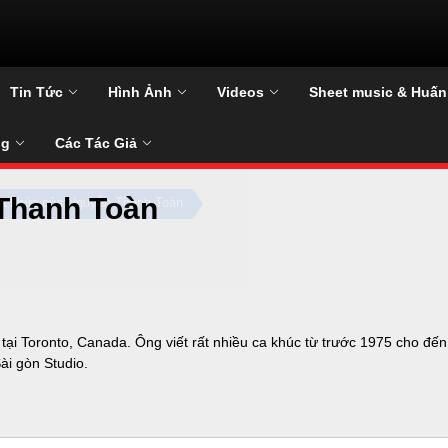
C
Tin Tức
Hình Ảnh
Videos
Sheet music & Huấn
ng
Các Tác Giả
Thanh Toàn
a khúc của Nguyễn Thanh Toàn
 Toronto, Canada. Ông viết rất nhiều ca khúc từ trước 1975 cho đến hi
ài gòn Studio.