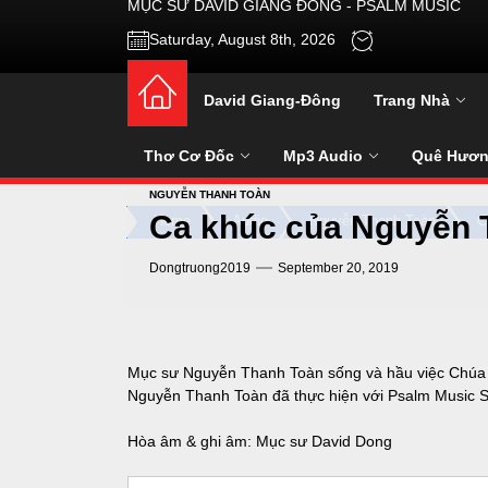
MUSI
MỤC SƯ DAVID GIANG ĐÔNG - PSALM MUSIC
Saturday, August 8th, 2026
David Giang-Đông
Trang Nhà
Thơ Cơ Đốc
Mp3 Audio
Quê Hươ
NGUYỄN THANH TOÀN
Ca khúc của Nguyễn 
Home
Audio
Nguyễn Thanh Toàn
C
Dongtruong2019
September 20, 2019
Mục sư Nguyễn Thanh Toàn sống và hầu việc Chúa tại
Nguyễn Thanh Toàn đã thực hiện với Psalm Music S
Hòa âm & ghi âm: Mục sư David Dong