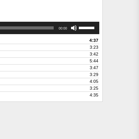
Use
00:00
Up/Down
Arrow
4:37
keys
3:23
to
3:42
increase
5:44
or
3:47
decrease
3:29
volume.
4:05
3:25
4:35