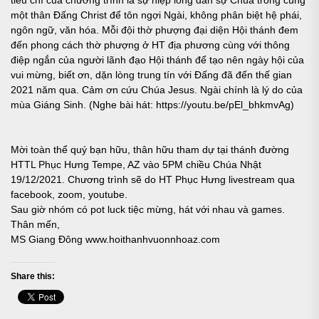
tiêu chí của chương trình là sự hiệp lòng dân sự Chúa trong cùng
một thân Đấng Christ để tôn ngợi Ngài, không phân biệt hệ phái,
ngôn ngữ, văn hóa. Mỗi đội thờ phượng đại diện Hội thánh đem
đến phong cách thờ phượng ở HT địa phương cùng với thông
điệp ngắn của người lãnh đạo Hội thánh để tạo nên ngày hội của
vui mừng, biết ơn, dặn lòng trung tín với Đấng đã đến thế gian
2021 năm qua. Cảm ơn cứu Chúa Jesus. Ngài chính là lý do của
mùa Giáng Sinh. (Nghe bài hát: https://youtu.be/pEl_bhkmvAg)
Mời toàn thể quý bạn hữu, thân hữu tham dự tại thánh đường
HTTL Phục Hưng Tempe, AZ vào 5PM chiều Chúa Nhật
19/12/2021. Chương trình sẽ do HT Phục Hưng livestream qua
facebook, zoom, youtube.
Sau giờ nhóm có pot luck tiệc mừng, hát với nhau và games.
Thân mến,
MS Giang Đông www.hoithanhvuonnhoaz.com
Share this: