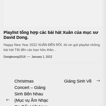
Playlist tổng hợp các bài hát Xuân của mục sư
David Dong.
Happy New Year 2022 XUÂN ĐẾN RỒI, tôi xin gửi playlist những
bài hát Tết đến các bạn hữu thân...
Dongtruong2019
January 1, 2022
Post
Christmas
Giáng Sinh Về
Ne
Concert – Giáng
navigation
pos
Sinh Bên Nhau
(Mục vụ Âm Nhạc
Previous