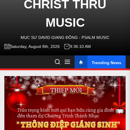
CHRIST THRU
-
MUSIC
TALK
MỤC SƯ DAVID GIANG ĐÔNG - PSALM MUSIC
ABOU
Saturday, August 8th, 2026
9:36:10 AM
Trending News
JESU
CHRI
THRU
MUSI