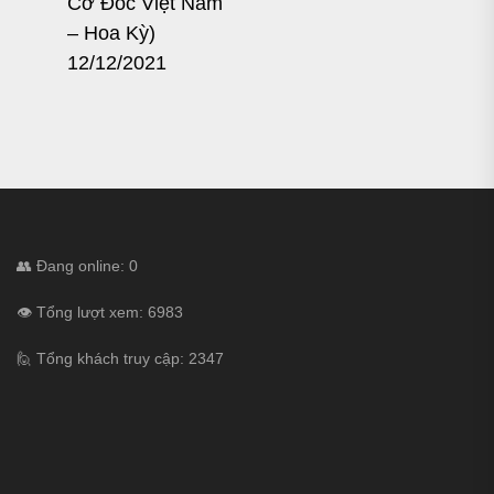
Cơ Đốc Việt Nam
post:
– Hoa Kỳ)
12/12/2021
👥 Đang online: 0
👁 Tổng lượt xem: 6983
🙋 Tổng khách truy cập: 2347