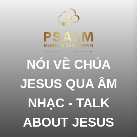
Skip
to
NÓI
the
content
VỀ
CHÚA
NÓI VỀ CHÚA
JESU
JESUS QUA ÂM
QUA
NHẠC - TALK
ÂM
ABOUT JESUS
NHẠC