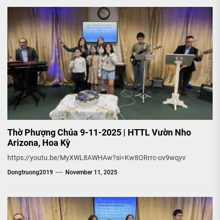
Thờ Phượng Chúa 9-11-2025 | HTTL Vườn Nho
Arizona, Hoa Kỳ
https://youtu.be/MyXWL8AWHAw?si=Kw8ORrrc-ov9wqyv
Dongtruong2019
November 11, 2025