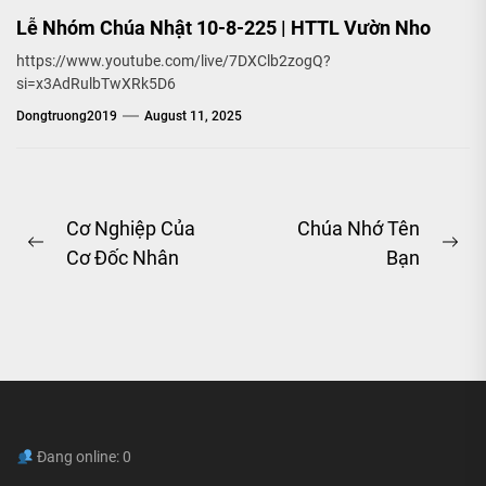
Lễ Nhóm Chúa Nhật 10-8-225 | HTTL Vườn Nho
https://www.youtube.com/live/7DXClb2zogQ?
si=x3AdRulbTwXRk5D6
Dongtruong2019
August 11, 2025
Post
Cơ Nghiệp Của
Chúa Nhớ Tên
Previous
Ne
Cơ Đốc Nhân
Bạn
navigation
post:
pos
Đang online: 0