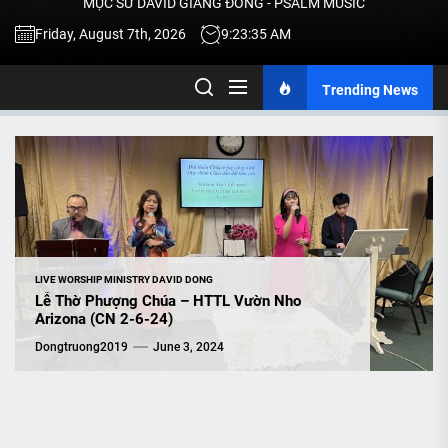
MỤC SƯ DAVID GIANG ĐÔNG - PSALM MUSIC
-
Friday, August 7th, 2026
9:23:36 AM
Trending News
TALK
ABOU
JESU
CHRIS
LIVE WORSHIP MINISTRY DAVID DONG
Lễ Thờ Phượng Chúa – HTTL Vườn Nho
Arizona (CN 2-6-24)
THRU
Dongtruong2019
June 3, 2024
MUSI