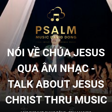
Skip
to
NÓI
the
content
VỀ
CHÚA
NÓI VỀ CHÚA JESUS
JESU
QUA ÂM NHẠC -
QUA
TALK ABOUT JESUS
ÂM
CHRIST THRU MUSIC
NHẠC