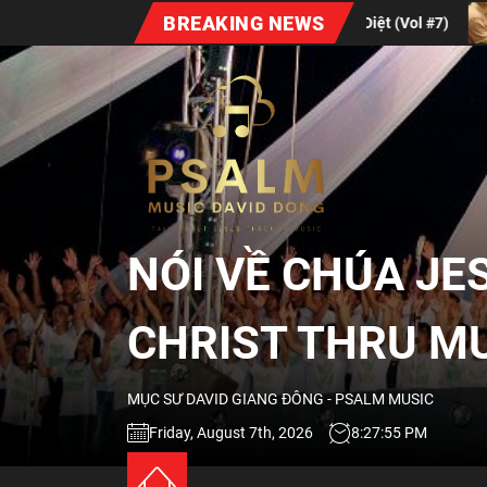
Skip
BREAKING NEWS
itude
Xuân Bất Diệt (Vol #7)
Định Nghĩa V
to
the
NÓI
content
VỀ
CHÚA
NÓI VỀ CHÚA JE
JESUS
CHRIST THRU M
QUA
MỤC SƯ DAVID GIANG ĐÔNG - PSALM MUSIC
ÂM
Friday, August 7th, 2026
8:27:56 PM