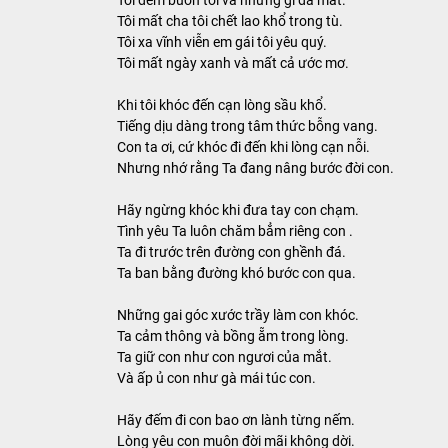
MUSIC
Tôi mất cha tôi chết lao khổ trong tù.
Tôi xa vĩnh viễn em gái tôi yêu quý.
Tôi mất ngày xanh và mất cả ước mơ.
Khi tôi khóc đến cạn lòng sầu khổ.
Tiếng dịu dàng trong tâm thức bỗng vang.
Con ta ơi, cứ khóc đi đến khi lòng cạn nỗi.
Nhưng nhớ rằng Ta đang nâng bước đời con.
Hãy ngừng khóc khi đưa tay con chạm.
Tình yêu Ta luôn chăm bẳm riêng con .
Ta đi trước trên đường con ghềnh đá.
Ta ban bằng đường khó bước con qua.
Những gai góc xước trầy làm con khóc.
Ta cảm thông và bồng ẵm trong lòng.
Ta giữ con như con ngươi của mắt.
Và ấp ủ con như gà mái túc con.
Hãy đếm đi con bao ơn lành từng nếm.
Lòng yêu con muôn đời mãi không dời.