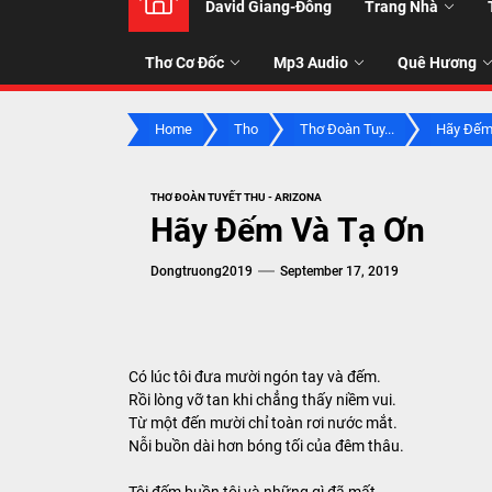
David Giang-Đông
Trang Nhà
NHẠC
Thơ Cơ Đốc
Mp3 Audio
Quê Hương
-
Home
Tho
Thơ Đoàn Tuy...
Hãy Đếm 
TALK
THƠ ĐOÀN TUYẾT THU - ARIZONA
ABOU
Hãy Đếm Và Tạ Ơn
Dongtruong2019
September 17, 2019
JESUS
CHRIS
Có lúc tôi đưa mười ngón tay và đếm.
Rồi lòng vỡ tan khi chẳng thấy niềm vui.
THRU
Từ một đến mười chỉ toàn rơi nước mắt.
Nỗi buồn dài hơn bóng tối của đêm thâu.
Tôi đếm buồn tôi và những gì đã mất.