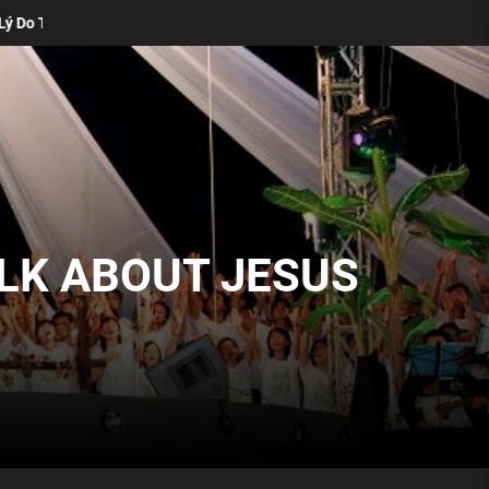
Thống Vẫn Cần Thiết Trong Buổi Thờ Phượng Của Bạn (Matt Boswell)
ALK ABOUT JESUS