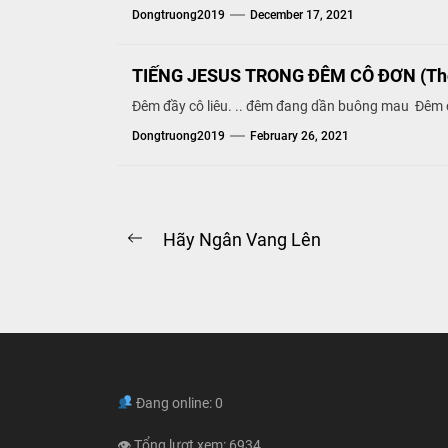
Dongtruong2019
December 17, 2021
TIẾNG JESUS TRONG ĐÊM CÔ ĐƠN (Th
Đêm đầy cô liêu. .. đêm đang dần buông mau Đêm c
Dongtruong2019
February 26, 2021
Post
Hãy Ngân Vang Lên
Previous
navigation
post:
Đang online: 0
👁 Tổng lượt xem: 6934