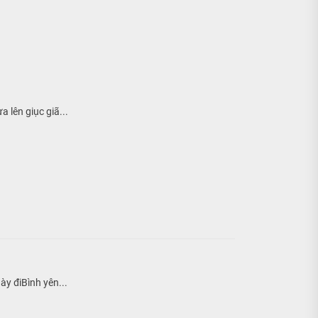
 lên giục giã...
ày điBình yên...