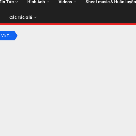
Tin Tức
Hình Ảnh
Videos
Sheet music & Huấn luyện
Các Tác Giả
Và T...
T
T