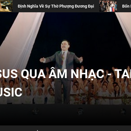
ề Sự Thờ Phượng Đương Đại
Bốn Lý Do Thánh Ca Truyền 
SUS QUA ÂM NHẠC - T
USIC