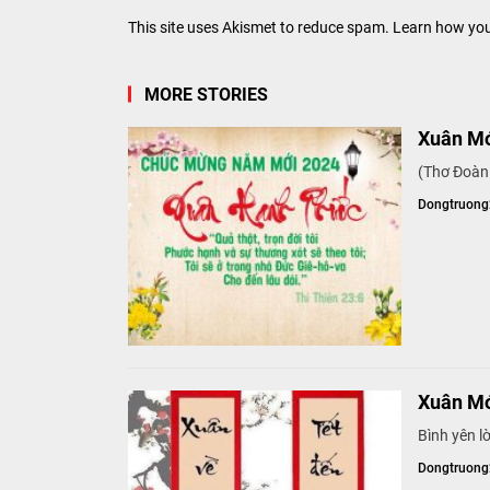
This site uses Akismet to reduce spam.
Learn how you
MORE STORIES
Xuân Mớ
(Thơ Đoàn 
Dongtruon
Xuân Mớ
Bình yên l
Dongtruon