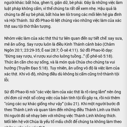
người khác: bất hòa, ghen tị, giận dữ, bè phái. Đây là những việc làm
luật pháp không cấm, vì thế chúng ta rất dễ xem nhẹ. Hậu quả là
chúng ta để sự bè phái, bất hòa len lỏi trong các mối liên hệ gia đình
và Hội Thánh. Sứ đồ Phao-lô liệt chúng vào những việc làm của xác
thịt sau tội thờ thần tượng.
Nhóm việc làm của xác thịt thứ tư liên quan đến sự tiết chế: say sưa,
mê ăn uống. Say rượu luôn là điều Kinh Thánh cảnh báo (Châm
Ngôn 20:1; 23:29-35; Ê-sai 28:7; Ô-sê 4:11). Sứ đồ Phao-lô dạy:
“Đừng say rượu, vì rượu xui cho luông tuồng…” (Ê-phê-sô 5:18).
Thức ăn cần cho sự sống, và là món quà Chúa cho chúng ta vui
hưởng (Truyền Đạo 5:18). Tuy nhiên, ăn uống vô độ là việc làm của
xác thịt. Khi vô độ, những điều dù không bị cấm cũng trở thành tội
lỗi.
Sứ đồ Phao-lô nói “các việc làm của xác thịt là rõ ràng lắm” nên ông
chỉ đơn cử một số công việc của bản tính tội lỗi gây ra, rồi nói thêm
“cùng các sự khác giống như vậy” (câu 21). Khi một người bước đi
theo Thánh Linh và quan tâm đến những điều Thánh Linh ưa thích
thì người đó sẽ nhạy bén với những việc Thánh Linh không thích.
Mối liên hệ với Chúa là yếu tố mấu chốt để chúng ta không làm theo