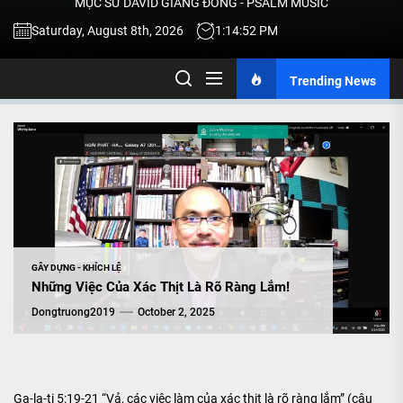
MỤC SƯ DAVID GIANG ĐÔNG - PSALM MUSIC
-
Saturday, August 8th, 2026
1:14:53 PM
Trending News
TALK
ABOU
JESU
CHRIS
GÂY DỰNG - KHÍCH LỆ
Những Việc Của Xác Thịt Là Rõ Ràng Lắm!
THRU
Dongtruong2019
October 2, 2025
MUSI
Ga-la-ti 5:19-21 “Vả, các việc làm của xác thịt là rõ ràng lắm” (câu