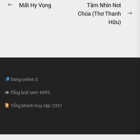
Post
Mất Hy Vọng
Tầm Nhìn Nơi
Previous
Chúa (Thơ Thanh
navigation
post:
Ne
Hữu)
pos
Đang online: 0
👁 Tổng lượt xem: 6995
Tổng khách truy cập: 2351