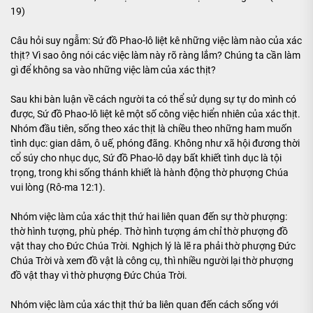
19)
Câu hỏi suy ngẫm: Sứ đồ Phao-lô liệt kê những việc làm nào của xác
thịt? Vì sao ông nói các việc làm này rõ ràng lắm? Chúng ta cần làm
gì để không sa vào những việc làm của xác thịt?
Sau khi bàn luận về cách người ta có thể sử dụng sự tự do mình có
được, Sứ đồ Phao-lô liệt kê một số công việc hiển nhiên của xác thịt.
Nhóm đầu tiên, sống theo xác thịt là chiều theo những ham muốn
tình dục: gian dâm, ô uế, phóng đãng. Không như xã hội đương thời
cổ súy cho nhục dục, Sứ đồ Phao-lô dạy bất khiết tình dục là tội
trọng, trong khi sống thánh khiết là hành động thờ phượng Chúa
vui lòng (Rô-ma 12:1).
Nhóm việc làm của xác thịt thứ hai liên quan đến sự thờ phượng:
thờ hình tượng, phù phép. Thờ hình tượng ám chỉ thờ phượng đồ
vật thay cho Đức Chúa Trời. Nghịch lý là lẽ ra phải thờ phượng Đức
Chúa Trời và xem đồ vật là công cụ, thì nhiều người lại thờ phượng
đồ vật thay vì thờ phượng Đức Chúa Trời.
Nhóm việc làm của xác thịt thứ ba liên quan đến cách sống với