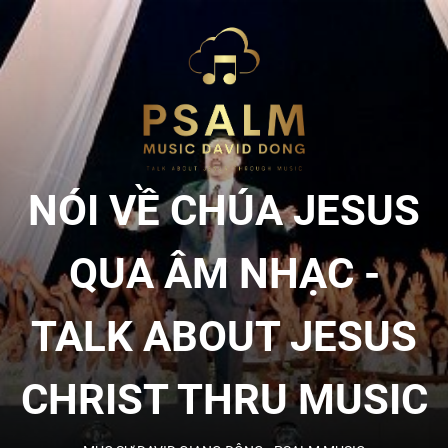
Skip
to
NÓI
the
content
VỀ
CHÚA
NÓI VỀ CHÚA JESUS
JESU
QUA ÂM NHẠC -
QUA
TALK ABOUT JESUS
ÂM
CHRIST THRU MUSIC
NHẠC