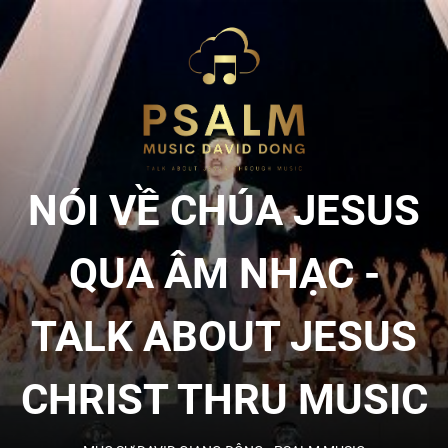
Skip
to
NÓI
the
content
VỀ
CHÚA
NÓI VỀ CHÚA JESUS
JESU
QUA ÂM NHẠC -
QUA
TALK ABOUT JESUS
ÂM
CHRIST THRU MUSIC
NHẠC