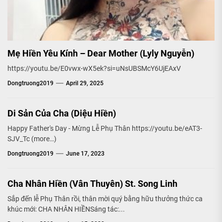
Mẹ Hiền Yêu Kính – Dear Mother (Lyly Nguyễn)
https://youtu.be/E0vwx-wX5ek?si=uNsUBSMcY6UjEAxV
Dongtruong2019
April 29, 2025
Di Sản Của Cha (Diệu Hiền)
Happy Father's Day - Mừng Lễ Phụ Thân https://youtu.be/eAT3-
SJV_Tc (more…)
Dongtruong2019
June 17, 2023
Cha Nhân Hiền (Vân Thuyên) St. Song Linh
Sắp đến lễ Phụ Thân rồi, thân mời quý bằng hữu thưởng thức ca
khúc mới: CHA NHÂN HIỀNSáng tác:...