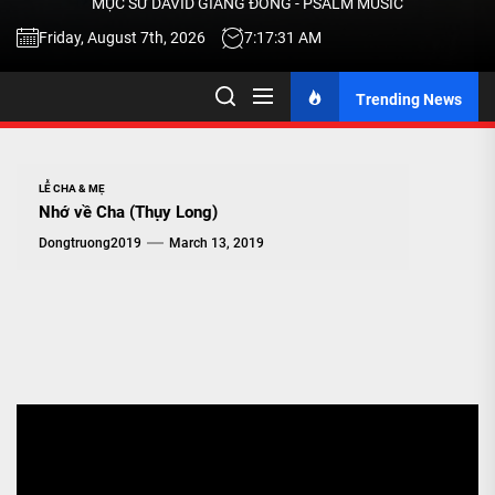
MỤC SƯ DAVID GIANG ĐÔNG - PSALM MUSIC
-
Friday, August 7th, 2026
7:17:32 AM
Trending News
TALK
ABOU
LỄ CHA & MẸ
Nhớ về Cha (Thụy Long)
JESU
Dongtruong2019
March 13, 2019
CHRIS
THRU
MUSI