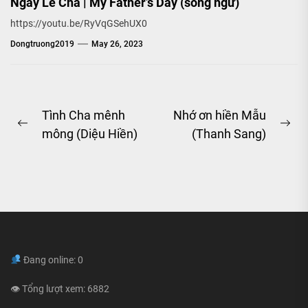
Ngày Lễ Cha | My Father’s Day (song ngữ)
https://youtu.be/RyVqGSehUX0
Dongtruong2019
May 26, 2023
Post
Tình Cha mênh
Nhớ ơn hiền Mẫu
Previous
Ne
mông (Diệu Hiền)
(Thanh Sang)
navigation
post:
pos
Đang online: 0
👁 Tổng lượt xem: 6882