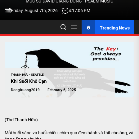
MỤC SƯ DAVID GIANG ĐÔNG - PSALM MUSIC
-
Friday, August 7th, 2026
4:17:06 PM
Trending News
TALK
ABOU
JESU
THANH HỮU - SEATTLE
Khi Suối Khô Cạn
CHRIS
Dongtruong2019
February 6, 2025
THRU
(Thơ Thanh Hữu)
MUSI
Mỗi buổi sáng và buổi chiều, chim quạ đem bánh và thịt cho ông, và