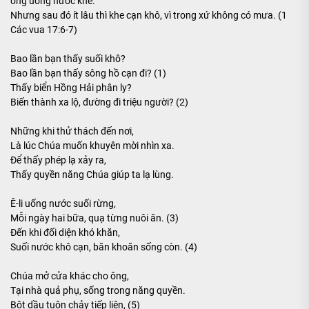
ông uống nước khe.
Nhưng sau đó ít lâu thì khe cạn khô, vì trong xứ không có mưa. (1
Các vua 17:6-7)
Bao lần bạn thấy suối khô?
Bao lần bạn thấy sông hồ cạn đi? (1)
Thấy biển Hồng Hải phân ly?
Biến thành xa lộ, đường đi triệu người? (2)
Những khi thử thách đến nơi,
Là lúc Chúa muốn khuyên mời nhìn xa.
Để thấy phép lạ xảy ra,
Thấy quyền năng Chúa giúp ta lạ lùng.
Ê-li uống nước suối rừng,
Mỗi ngày hai bữa, quạ từng nuôi ăn. (3)
Đến khi đối diện khó khăn,
Suối nước khô cạn, băn khoăn sống còn. (4)
Chúa mở cửa khác cho ông,
Tại nhà quả phụ, sống trong năng quyền.
Bột dầu tuôn chảy tiếp liên, (5)