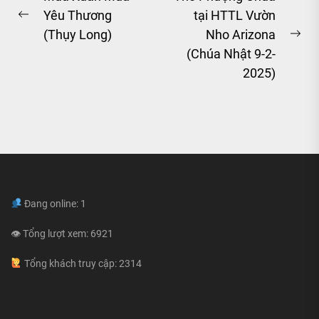
Yêu Thương
tại HTTL Vườn
navigation
Previous
(Thụy Long)
Nho Arizona
post:
Ne
(Chúa Nhật 9-2-
pos
2025)
Đang online: 1
👁 Tổng lượt xem: 6921
Tổng khách truy cập: 2314