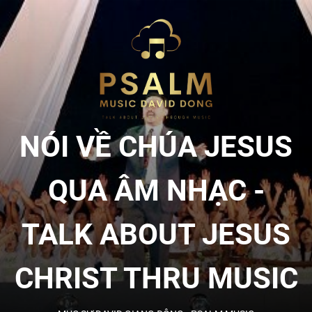
Skip
to
NÓI
the
content
VỀ
CHÚA
NÓI VỀ CHÚA JESUS
JESU
QUA ÂM NHẠC -
QUA
TALK ABOUT JESUS
ÂM
CHRIST THRU MUSIC
NHẠC