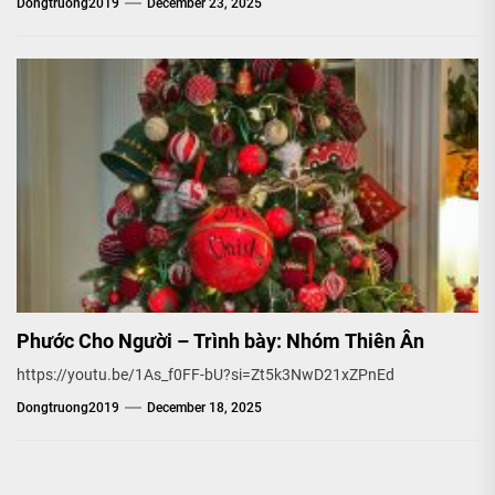
Dongtruong2019
December 23, 2025
Phước Cho Người – Trình bày: Nhóm Thiên Ân
https://youtu.be/1As_f0FF-bU?si=Zt5k3NwD21xZPnEd
Dongtruong2019
December 18, 2025