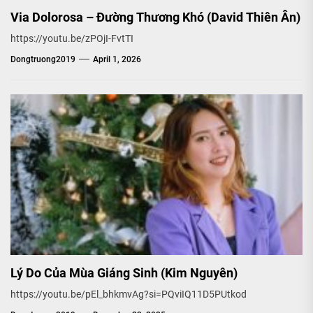
Via Dolorosa – Đường Thương Khó (David Thiên Ân)
https://youtu.be/zPOjI-FvtTI
Dongtruong2019
April 1, 2026
Lý Do Của Mùa Giáng Sinh (Kim Nguyên)
https://youtu.be/pEl_bhkmvAg?si=PQviIQ11D5PUtkod