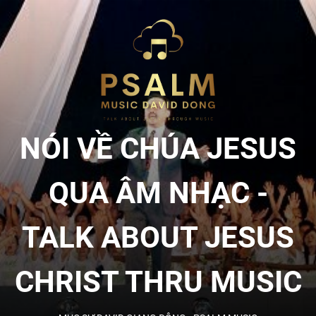
Skip
to
NÓI
the
content
VỀ
CHÚA
NÓI VỀ CHÚA JESUS
JESU
QUA ÂM NHẠC -
QUA
TALK ABOUT JESUS
ÂM
CHRIST THRU MUSIC
NHẠC