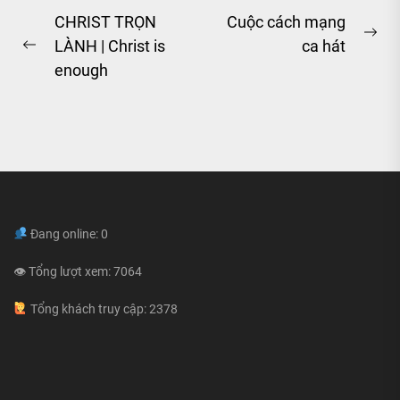
Post
CHRIST TRỌN
Cuộc cách mạng
Ne
LÀNH | Christ is
ca hát
navigation
Previous
pos
enough
post:
Đang online: 0
👁 Tổng lượt xem: 7064
Tổng khách truy cập: 2378