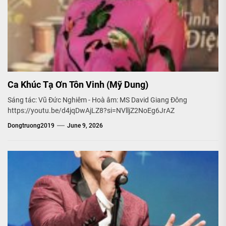
Ca Khúc Tạ Ơn Tôn Vinh (Mỹ Dung)
Sáng tác: Vũ Đức Nghiêm - Hoà âm: MS David Giang Đông
https://youtu.be/d4jqDwAjLZ8?si=NVlljZ2NoEg6JrAZ
Dongtruong2019
June 9, 2026