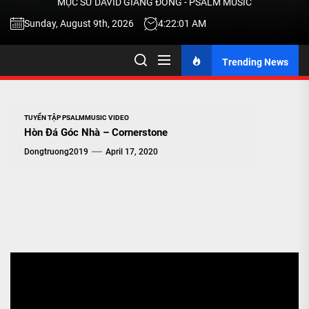
MỤC SƯ DAVID GIANG ĐÔNG - PSALM MUSIC
-
Sunday, August 9th, 2026
4:22:02 AM
Trending News
TALK
ABOU
TUYỂN TẬP PSALMMUSIC VIDEO
Hòn Đá Góc Nhà – Cornerstone
JESU
Dongtruong2019
April 17, 2020
CHRIS
THRU
MUSI