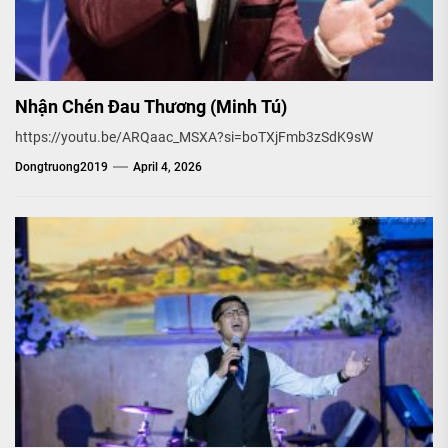
Nhận Chén Đau Thương (Minh Tú)
https://youtu.be/ARQaac_MSXA?si=boTXjFmb3zSdK9sW
Dongtruong2019
April 4, 2026