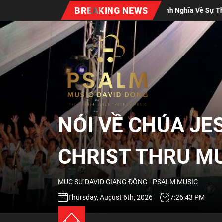
Skip
BREAKING NEWS
Định Nghĩa Về Sự Thờ Phượng Đương Đại
Bốn 
to
the
NÓI
content
VỀ
CHÚA
NÓI VỀ CHÚA JE
JESUS
CHRIST THRU M
QUA
MỤC SƯ DAVID GIANG ĐÔNG - PSALM MUSIC
ÂM
Thursday, August 6th, 2026
7:26:45 PM