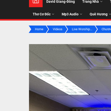
David Giang-Đông
Trang Nhà
NHẠC
Thơ Cơ Đốc
Mp3 Audio
Quê Hương
-
Home
Videos
Live Worship...
Chương
TALK
ABOU
JESUS
CHRIS
THRU