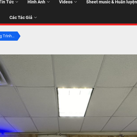
Tin Tức
Hình Ảnh
Videos
Sheet music & Huấn luyện
Các Tác Giả
 Trình...
T
T