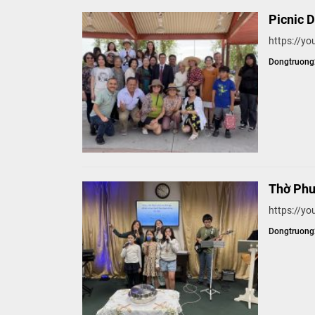
Picnic 
https://y
Dongtruon
Thờ Phư
https://
Dongtruon