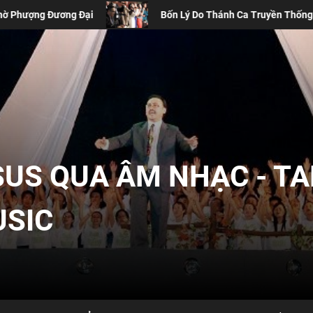
Lý Do Thánh Ca Truyền Thống Vẫn Cần Thiết Trong Buổi Thờ Phượng C
SUS QUA ÂM NHẠC - T
USIC