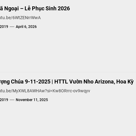
Dã Ngoại – Lễ Phục Sinh 2026
outu.be/6WtZENrrWwA
g2019
April 6, 2026
ợng Chúa 9-11-2025 | HTTL Vườn Nho Arizona, Hoa Kỳ
youtu.be/MyXWL8AWHAw?si=Kw8ORrrc-ov9wqyv
g2019
November 11, 2025