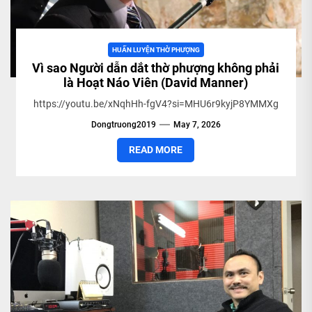
HUẤN LUYỆN THỜ PHƯỢNG
Vì sao Người dẫn dắt thờ phượng không phải
là Hoạt Náo Viên (David Manner)
https://youtu.be/xNqhHh-fgV4?si=MHU6r9kyjP8YMMXg
Dongtruong2019
May 7, 2026
READ MORE