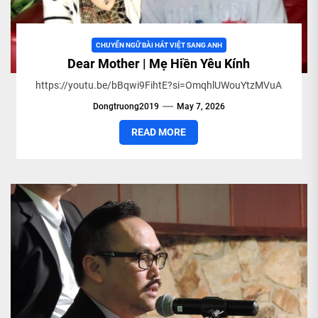
CHUYỂN NGỮ BÀI HÁT VIỆT SANG ANH
Dear Mother | Mẹ Hiền Yêu Kính
https://youtu.be/bBqwi9FihtE?si=OmqhlUWouYtzMVuA
Dongtruong2019
May 7, 2026
READ MORE