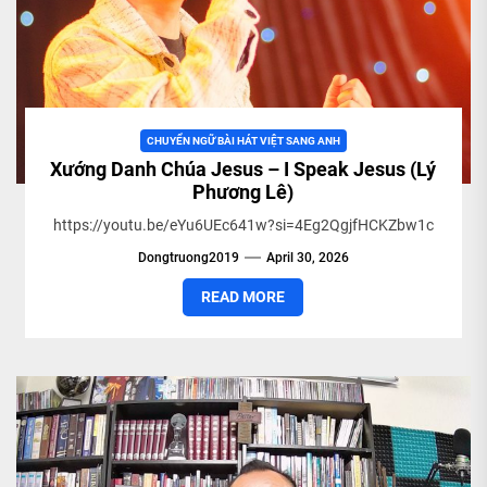
CHUYỂN NGỮ BÀI HÁT VIỆT SANG ANH
Xướng Danh Chúa Jesus – I Speak Jesus (Lý
Phương Lê)
https://youtu.be/eYu6UEc641w?si=4Eg2QgjfHCKZbw1c
Dongtruong2019
April 30, 2026
READ MORE