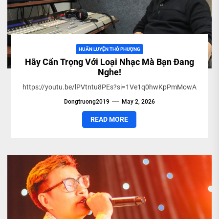
HUẤN LUYỆN THỜ PHƯỢNG
Hãy Cẩn Trọng Với Loại Nhạc Mà Bạn Đang
Nghe!
https://youtu.be/lPVtntu8PEs?si=1Ve1q0hwKpPmMowA
Dongtruong2019
May 2, 2026
READ MORE