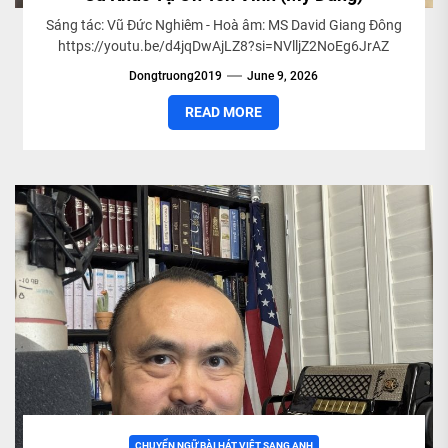
Sáng tác: Vũ Đức Nghiêm - Hoà âm: MS David Giang Đông
https://youtu.be/d4jqDwAjLZ8?si=NVlljZ2NoEg6JrAZ
Dongtruong2019
June 9, 2026
READ MORE
CHUYỂN NGỮ BÀI HÁT VIỆT SANG ANH