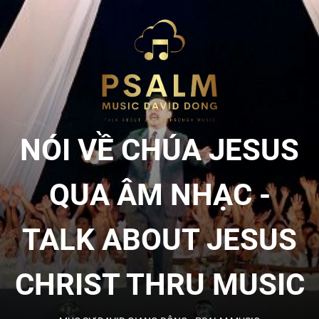
Skip
to
NÓI
the
content
VỀ
CHÚA
NÓI VỀ CHÚA JESUS
JESU
QUA ÂM NHẠC -
QUA
TALK ABOUT JESUS
ÂM
CHRIST THRU MUSIC
NHẠC