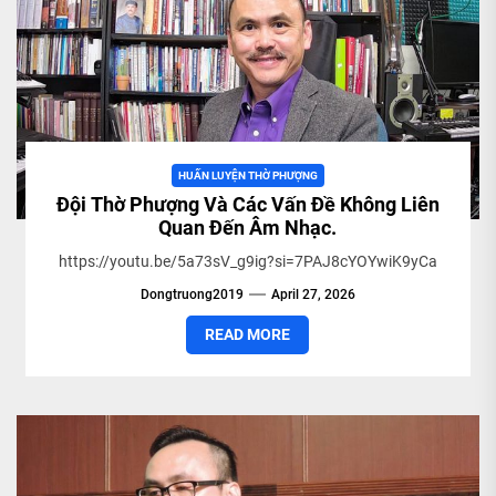
HUẤN LUYỆN THỜ PHƯỢNG
Đội Thờ Phượng Và Các Vấn Đề Không Liên
Quan Đến Âm Nhạc.
https://youtu.be/5a73sV_g9ig?si=7PAJ8cYOYwiK9yCa
Dongtruong2019
April 27, 2026
READ MORE