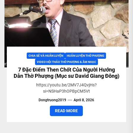
CHIA SẺ VÀ HUẤN LUYỆN
HUẤN LUYỆN THỜ PHƯỢNG
VIDEO HỘI THẢO THỜ PHƯỢNG & ÂM NHẠC
7 Đặc Điểm Then Chốt Của Người Hướng
Dẫn Thờ Phượng (Mục sư David Giang Đông)
https://youtu.be/2MV7J4QvjHs?
si=NSHaP3hOPBpCM5Vt
Dongtruong2019
April 8, 2026
READ MORE