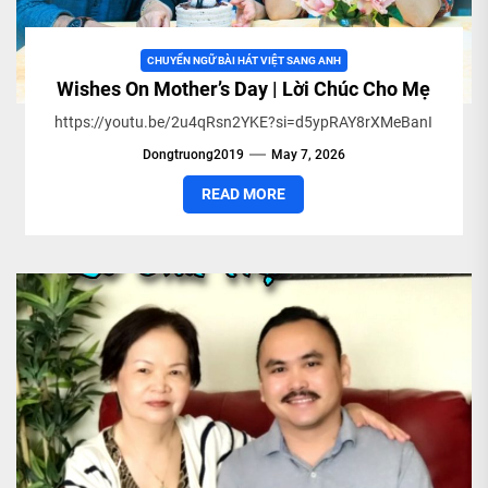
CHUYỂN NGỮ BÀI HÁT VIỆT SANG ANH
Wishes On Mother’s Day | Lời Chúc Cho Mẹ
https://youtu.be/2u4qRsn2YKE?si=d5ypRAY8rXMeBanI
Dongtruong2019
May 7, 2026
READ MORE