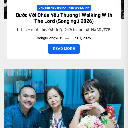
CHUYỂN NGỮ BÀI HÁT VIỆT SANG ANH
Bước Với Chúa Yêu Thương | Walking With
The Lord (Song ngữ 2026)
https://youtu.be/YsUrIriQh2o?si=elxnn4t_HaARyTZB
Dongtruong2019
June 1, 2026
READ MORE