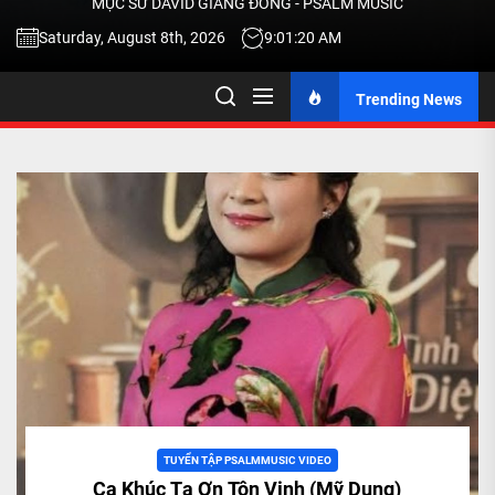
MỤC SƯ DAVID GIANG ĐÔNG - PSALM MUSIC
-
Saturday, August 8th, 2026
9:01:21 AM
Trending News
TALK
ABOU
JESU
CHRIS
THRU
MUSI
TUYỂN TẬP PSALMMUSIC VIDEO
Ca Khúc Tạ Ơn Tôn Vinh (Mỹ Dung)