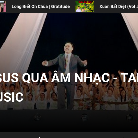
e
Xuân Bất Diệt (Vol #7)
Định Nghĩa Về S
SUS QUA ÂM NHẠC - T
USIC