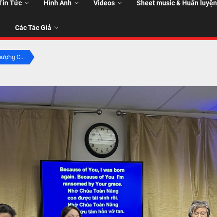
Tin Tức
Hình Ảnh
Videos
Sheet music & Huấn luyện
Các Tác Giả
ượng C...
T
T