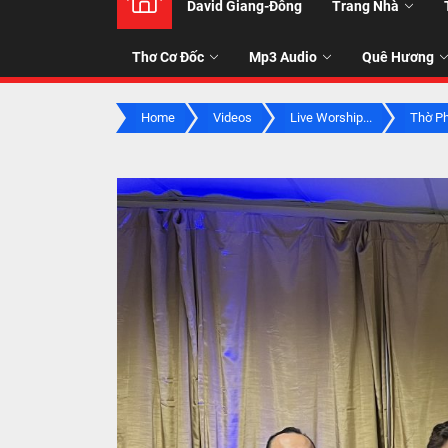
David Giang-Đông
Trang Nhà
NHẠC
Thơ Cơ Đốc
Mp3 Audio
Quê Hương
-
Home
Videos
Live Worship...
Thờ Ph
TALK
ABOU
JESUS
CHRIS
THRU