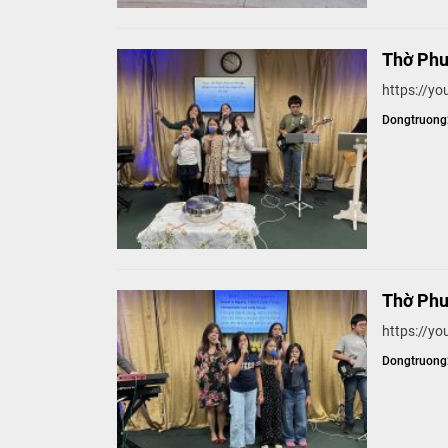
Thờ Phư
https://
Dongtruon
Thờ Phư
https://y
Dongtruon