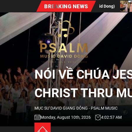
Skip
BREAKING NEWS
Eyes On Jesus (David Dong)
Lòng Biết Ơn Chúa | Gratitud
to
the
NÓI
content
VỀ
CHÚA
NÓI VỀ CHÚA JE
JESUS
CHRIST THRU M
QUA
MỤC SƯ DAVID GIANG ĐÔNG - PSALM MUSIC
ÂM
Monday, August 10th, 2026
4:02:59 AM