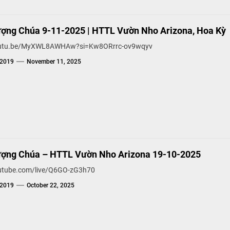
ợng Chúa 9-11-2025 | HTTL Vườn Nho Arizona, Hoa Kỳ
youtu.be/MyXWL8AWHAw?si=Kw8ORrrc-ov9wqyv
g2019
November 11, 2025
ợng Chúa – HTTL Vườn Nho Arizona 19-10-2025
outube.com/live/Q6GO-zG3h70
g2019
October 22, 2025