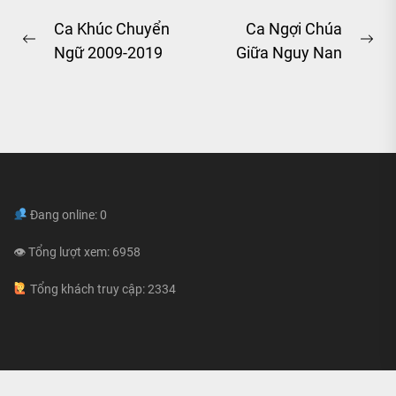
Post
Ca Khúc Chuyển
Ca Ngợi Chúa
Previous
Ne
Ngữ 2009-2019
Giữa Nguy Nan
navigation
post:
pos
Đang online: 0
👁 Tổng lượt xem: 6958
Tổng khách truy cập: 2334