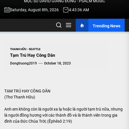
MỤC SƯ DAVID GIANG ĐÔNG - PSALM MUSIC
-
Saturday, August 8th, 2026
4:43:36 AM
Trending News
TALK
ABOU
THANH HỮU - SEATTLE
Tạm Trú Hay Công Dân
JESU
Dongtruong2019
October 18, 2023
CHRIS
TẠM TRÚ HAY CÔNG DÂN
(Thơ Thanh Hữu)
THRU
Anh em không còn là người xa lạ hoặc là người tạm trú nữa, nhưng
là người đồng hương với các thánh đồ và là thành viên trong gia
MUSI
đình của Đức Chúa Trời; (Êphêsô 2:19)