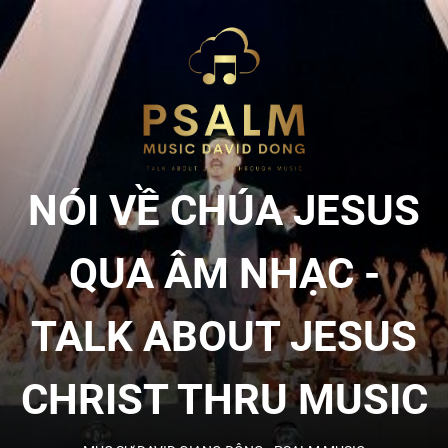
Skip
to
NÓI
the
content
VỀ
CHÚA
NÓI VỀ CHÚA JESUS
JESU
QUA ÂM NHẠC -
QUA
TALK ABOUT JESUS
ÂM
CHRIST THRU MUSIC
NHẠC