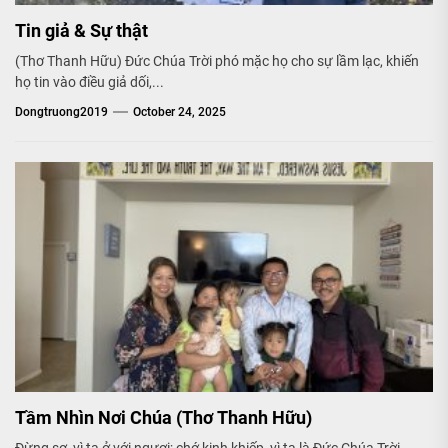
Tin giả & Sự thật
(Thơ Thanh Hữu) Đức Chúa Trời phó mặc họ cho sự lầm lạc, khiến
họ tin vào điều giả dối,...
Dongtruong2019
October 24, 2025
Tầm Nhìn Nơi Chúa (Thơ Thanh Hữu)
Đừng sợ, vì ta ở với ngươi; chớ kinh khiếp, vì ta là Đức Chúa Trời