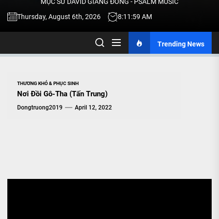
MỤC SƯ DAVID GIANG ĐÔNG - PSALM MUSIC
-
Thursday, August 6th, 2026
8:12:00 AM
Trending News
TALK
ABOU
THƯƠNG KHÓ & PHỤC SINH
Nơi Đồi Gô-Tha (Tấn Trung)
JESU
Dongtruong2019
April 12, 2022
CHRIS
THRU
MUSI