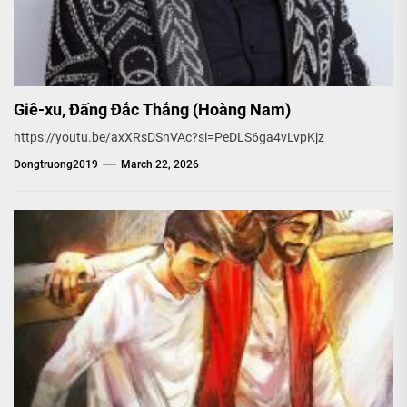
Giê-xu, Đấng Đắc Thắng (Hoàng Nam)
https://youtu.be/axXRsDSnVAc?si=PeDLS6ga4vLvpKjz
Dongtruong2019
March 22, 2026