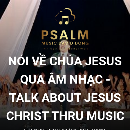
Skip
to
NÓI
the
content
VỀ
CHÚA
NÓI VỀ CHÚA JESUS
JESU
QUA ÂM NHẠC -
QUA
TALK ABOUT JESUS
ÂM
CHRIST THRU MUSIC
NHẠC