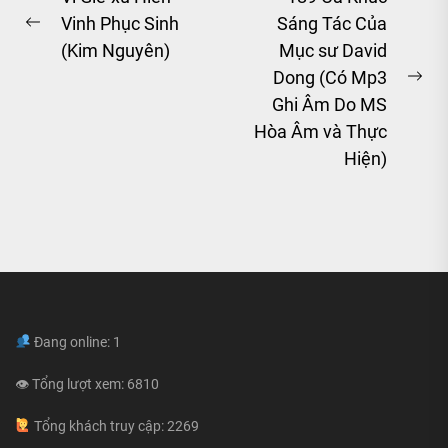
Vinh Phục Sinh
Sáng Tác Của
navigation
Previous
(Kim Nguyên)
Mục sư David
post:
Dong (Có Mp3
Ne
Ghi Âm Do MS
pos
Hòa Âm và Thực
Hiện)
Đang online: 1
👁 Tổng lượt xem: 6810
Tổng khách truy cập: 2269