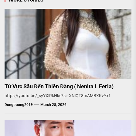
Từ Vực Sâu Đến Thiên Đàng ( Nenita L Feria)
https://youtu.be/_syYXlRkHks?si=XNlQT8mAMBXKvYx1
Dongtruong2019
March 28, 2026