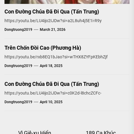
Con Đường Chúa Đã Đi Qua (Tấn Trung)
https://youtu.be/LU4ijo2IJDw?si=a2L8uh4j5E1i-R9y
Dongtruong2019
March 21, 2026
Trên Chốn Đồi Cao (Phương Hà)
https://youtu.be/rxb8EQ1bJao?si=wTHX8ZYFpKEbhZjf
Dongtruong2019
April 18, 2025
Con Đường Chúa Đã Đi Qua (Tấn Trung)
https://youtu.be/LU4ijo2IJDw?si=c0K2d-l8chcZCFc-
Dongtruong2019
April 10, 2025
Post
Vì Giê-xu Hiển
189 Ca Khúc