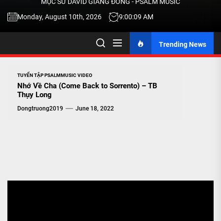
MỤC SƯ DAVID GIANG ĐÔNG - PSALM MUSIC
-
Monday, August 10th, 2026
9:00:10 AM
Trending News
TALK
ABOU
TUYỂN TẬP PSALMMUSIC VIDEO
Nhớ Về Cha (Come Back to Sorrento) – TB
Thụy Long
JESU
Dongtruong2019
June 18, 2022
CHRIS
THRU
MUSI