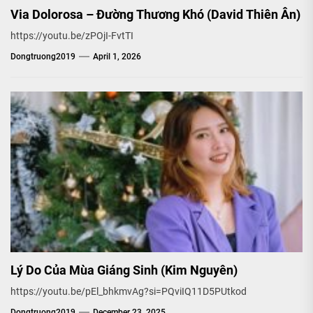
Via Dolorosa – Đường Thương Khó (David Thiên Ân)
https://youtu.be/zPOjI-FvtTI
Dongtruong2019
April 1, 2026
Lý Do Của Mùa Giáng Sinh (Kim Nguyên)
https://youtu.be/pEl_bhkmvAg?si=PQviIQ11D5PUtkod
Dongtruong2019
December 23, 2025