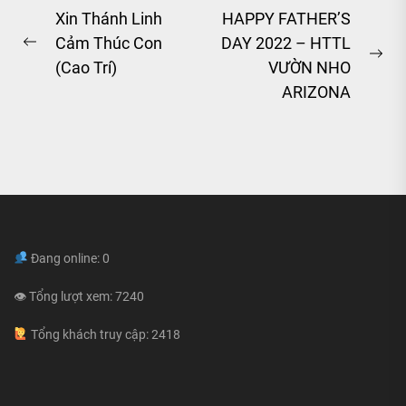
Post
Xin Thánh Linh
HAPPY FATHER’S
Cảm Thúc Con
DAY 2022 – HTTL
navigation
Previous
Ne
(Cao Trí)
VƯỜN NHO
post:
pos
ARIZONA
Đang online: 0
👁 Tổng lượt xem: 7240
Tổng khách truy cập: 2418