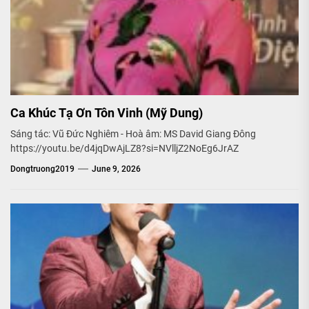
Ca Khúc Tạ Ơn Tôn Vinh (Mỹ Dung)
Sáng tác: Vũ Đức Nghiêm - Hoà âm: MS David Giang Đông
https://youtu.be/d4jqDwAjLZ8?si=NVlljZ2NoEg6JrAZ
Dongtruong2019
June 9, 2026