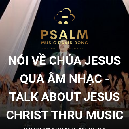
Skip
to
NÓI
the
content
VỀ
CHÚA
NÓI VỀ CHÚA JESUS
JESU
QUA ÂM NHẠC -
QUA
TALK ABOUT JESUS
ÂM
CHRIST THRU MUSIC
NHẠC