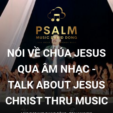
Skip
to
NÓI
the
content
VỀ
CHÚA
NÓI VỀ CHÚA JESUS
JESU
QUA ÂM NHẠC -
QUA
TALK ABOUT JESUS
ÂM
CHRIST THRU MUSIC
NHẠC