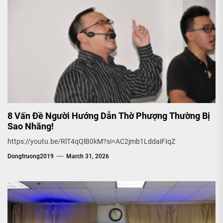
8 Vấn Đề Người Hướng Dẫn Thờ Phượng Thường Bị
Sao Nhãng!
https://youtu.be/RlT4qQlB0kM?si=AC2jmb1LddaiFIqZ
Dongtruong2019
March 31, 2026