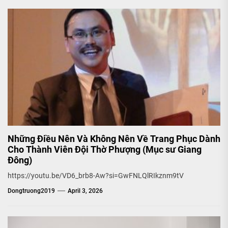
Những Điều Nên Và Không Nên Về Trang Phục Dành
Cho Thành Viên Đội Thờ Phượng (Mục sư Giang
Đông)
https://youtu.be/VD6_brb8-Aw?si=GwFNLQlRIkznm9tV
Dongtruong2019
April 3, 2026