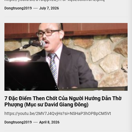
Dongtruong2019
July 7, 2026
7 Đặc Điểm Then Chốt Của Người Hướng Dẫn Thờ
Phượng (Mục sư David Giang Đông)
https://youtu.be/2MV7J4QvjHs?si=NSHaP3hOPBpCM5Vt
Dongtruong2019
April 8, 2026