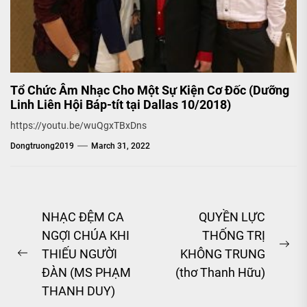
Tổ Chức Âm Nhạc Cho Một Sự Kiện Cơ Đốc (Dưỡng
Linh Liên Hội Báp-tít tại Dallas 10/2018)
https://youtu.be/wuQgxTBxDns
Dongtruong2019
March 31, 2022
Post
NHẠC ĐỆM CA
QUYỀN LỰC
NGỢI CHÚA KHI
THỐNG TRỊ
navigation
Ne
THIẾU NGƯỜI
KHÔNG TRUNG
Previous
pos
ĐÀN (MS PHẠM
(thơ Thanh Hữu)
post:
THANH DUY)