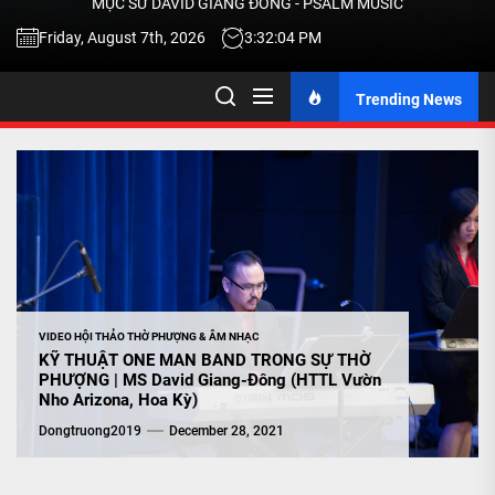
MỤC SƯ DAVID GIANG ĐÔNG - PSALM MUSIC
-
Friday, August 7th, 2026
3:32:05 PM
Trending News
TALK
ABOU
JESU
CHRIS
VIDEO HỘI THẢO THỜ PHƯỢNG & ÂM NHẠC
KỸ THUẬT ONE MAN BAND TRONG SỰ THỜ
THRU
PHƯỢNG | MS David Giang-Đông (HTTL Vườn
Nho Arizona, Hoa Kỳ)
Dongtruong2019
December 28, 2021
MUSI