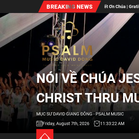
Skip
BREAKING NEWS
Lòng Biết Ơn Chúa | Gratitude
Xuân Bất Diệt (Vol #7)
to
the
NÓI
content
VỀ
CHÚA
NÓI VỀ CHÚA JE
JESUS
CHRIST THRU M
QUA
MỤC SƯ DAVID GIANG ĐÔNG - PSALM MUSIC
ÂM
Friday, August 7th, 2026
11:33:24 AM