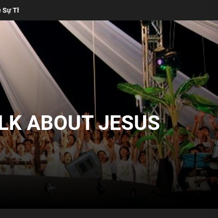
ốn Lý Do Thánh Ca Truyền Thống Vẫn Cần Thiết Trong Buổi Thờ Phượng
ALK ABOUT JESUS