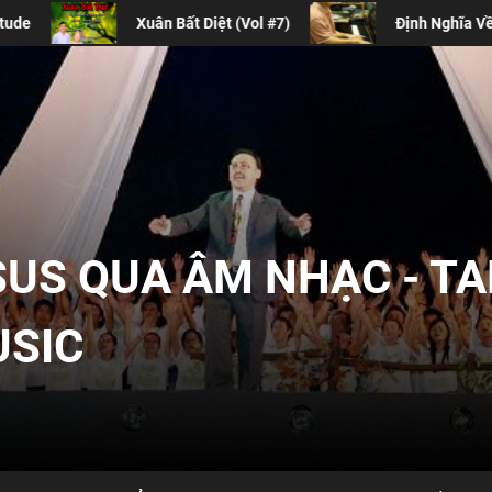
Định Nghĩa Về Sự Thờ Phượng Đương Đại
B
SUS QUA ÂM NHẠC - T
USIC