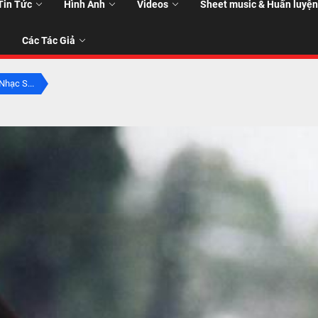
Tin Tức
Hình Ảnh
Videos
Sheet music & Huấn luyện
Các Tác Giả
hạc S...
T
T