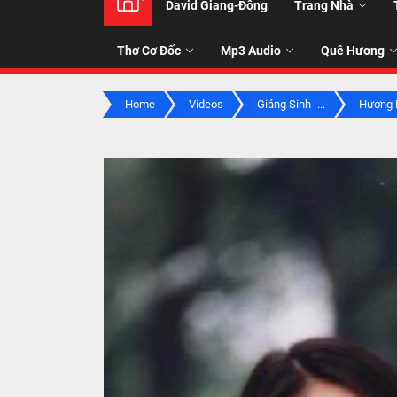
David Giang-Đông
Trang Nhà
NHẠC
Thơ Cơ Đốc
Mp3 Audio
Quê Hương
-
Home
Videos
Giáng Sinh -...
Hương N
TALK
ABOU
JESUS
CHRIS
THRU