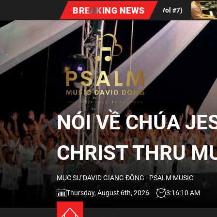
Skip
BREAKING NEWS
Xuân Bất Diệt (Vol #7)
Định Nghĩa Về Sự Thờ P
to
the
NÓI
content
VỀ
CHÚA
NÓI VỀ CHÚA JE
JESUS
CHRIST THRU M
QUA
MỤC SƯ DAVID GIANG ĐÔNG - PSALM MUSIC
ÂM
Thursday, August 6th, 2026
3:16:11 AM