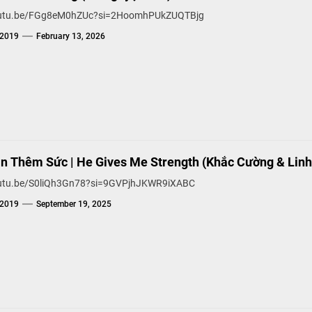
youtu.be/FGg8eM0hZUc?si=2HoomhPUkZUQTBjg
g2019
February 13, 2026
n Thêm Sức | He Gives Me Strength (Khắc Cường & Lin
outu.be/S0liQh3Gn78?si=9GVPjhJKWR9iXABC
g2019
September 19, 2025