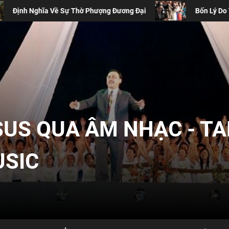
hượng Đương Đại
Bốn Lý Do Thánh Ca Truyền Thống Vẫn 
SUS QUA ÂM NHẠC - T
USIC