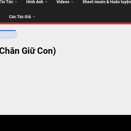
Tin Tức
Hình Ảnh
Videos
Sheet music & Huấn luyện
Các Tác Giả
va Rô...
 Chăn Giữ Con)
T
T