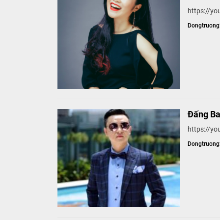
https://
Dongtruon
Đấng Ba
https://y
Dongtruon