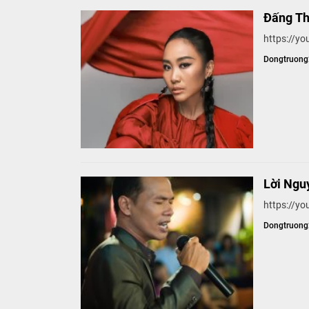
Đấng Thá
https://y
Dongtruon
Lời Ngu
https://y
Dongtruon