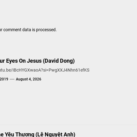
r comment data is processed.
Our Eyes On Jesus (David Dong)
youtu.be/IBcHYGXwaoA?si=PwgXXJ4Nhn61efKS
g2019
August 4, 2026
ne Yêu Thương (Lê Nguyệt Anh)