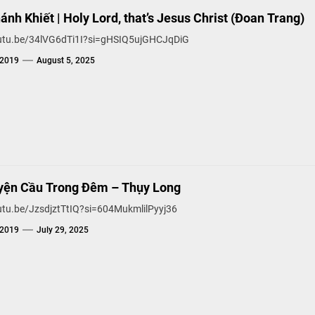
nh Khiết | Holy Lord, that’s Jesus Christ (Đoan Trang)
outu.be/34lVG6dTi1I?si=gHSIQ5ujGHCJqDiG
g2019
August 5, 2025
yện Cầu Trong Đêm – Thụy Long
outu.be/JzsdjztTtIQ?si=604MukmlilPyyj36
g2019
July 29, 2025