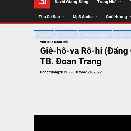
David Giang-Đông
Trang Nhà
NHẠC
Thơ Cơ Đốc
Mp3 Audio
Quê Hương
-
Home
Videos
Video ca khú...
Giê-hô-
TALK
VIDEO CA KHÚC MỚI
Giê-hô-va Rô-hi (Đấng
ABOU
TB. Đoan Trang
Dongtruong2019
October 24, 2022
JESUS
CHRIS
THRU