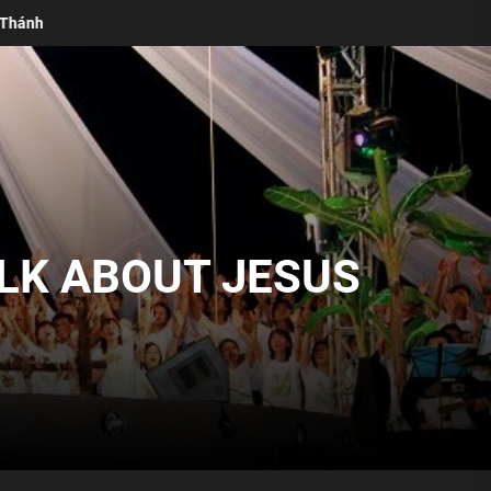
Cần Thiết Trong Buổi Thờ Phượng Của Bạn (Matt Boswell)
ALK ABOUT JESUS