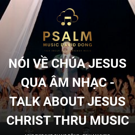
Skip
to
NÓI
the
content
VỀ
CHÚA
NÓI VỀ CHÚA JESUS
JESU
QUA ÂM NHẠC -
QUA
TALK ABOUT JESUS
ÂM
CHRIST THRU MUSIC
NHẠC