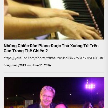
Những Chiếc Đàn Piano Được Thả Xuống Từ Trên
Cao Trong Thế Chiến 2
https://youtube.com/shorts/YtkNtCNvUco?si=9rMkUt9MvEUJ1JfC
Dongtruong2019
June 11, 2026