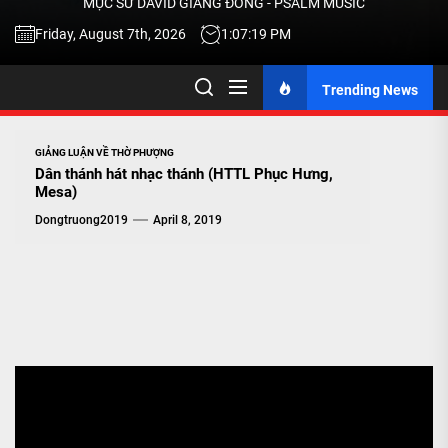
MỤC SƯ DAVID GIANG ĐÔNG - PSALM MUSIC
-
Friday, August 7th, 2026
1:07:20 PM
Trending News
TALK
ABOU
GIẢNG LUẬN VỀ THỜ PHƯỢNG
Dân thánh hát nhạc thánh (HTTL Phục Hưng,
Mesa)
JESU
Dongtruong2019
April 8, 2019
CHRIS
THRU
MUSI