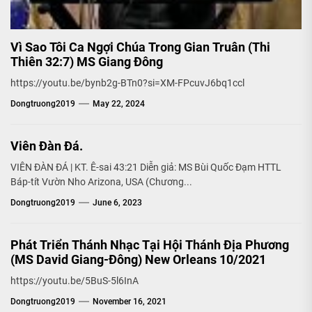
Vì Sao Tôi Ca Ngợi Chúa Trong Gian Truân (Thi
Thiên 32:7) MS Giang Đông
https://youtu.be/bynb2g-BTn0?si=XM-FPcuvJ6bq1ccl
Dongtruong2019
May 22, 2024
Viên Đàn Đá.
VIÊN ĐÀN ĐÁ | KT. Ê-sai 43:21 Diễn giả: MS Bùi Quốc Đạm HTTL
Báp-tít Vườn Nho Arizona, USA (Chương...
Dongtruong2019
June 6, 2023
Phát Triển Thánh Nhạc Tại Hội Thánh Địa Phương
(MS David Giang-Đông) New Orleans 10/2021
https://youtu.be/5BuS-5l6InA
Dongtruong2019
November 16, 2021