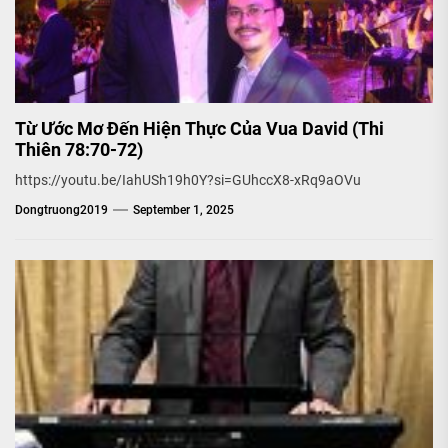
Từ Ước Mơ Đến Hiện Thực Của Vua David (Thi
Thiên 78:70-72)
https://youtu.be/IahUSh19h0Y?si=GUhccX8-xRq9aOVu
Dongtruong2019
September 1, 2025