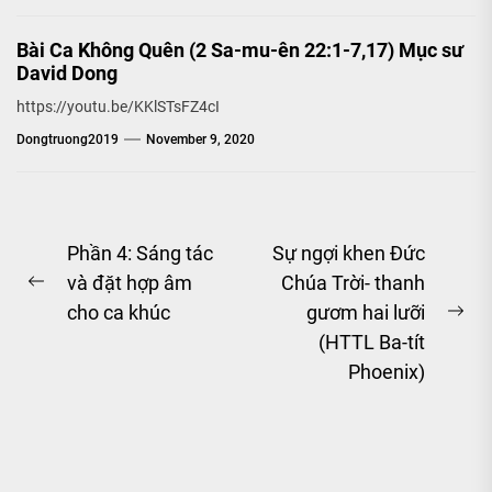
Bài Ca Không Quên (2 Sa-mu-ên 22:1-7,17) Mục sư
David Dong
https://youtu.be/KKlSTsFZ4cI
Dongtruong2019
November 9, 2020
Post
Phần 4: Sáng tác
Sự ngợi khen Đức
và đặt hợp âm
Chúa Trời- thanh
navigation
Previous
cho ca khúc
gươm hai lưỡi
post:
Ne
(HTTL Ba-tít
pos
Phoenix)