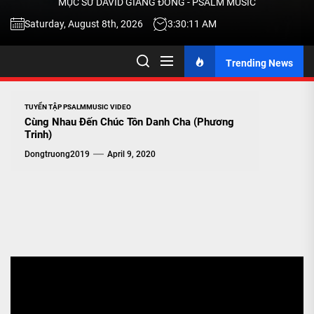
MỤC SƯ DAVID GIANG ĐÔNG - PSALM MUSIC
-
Saturday, August 8th, 2026
3:30:12 AM
Trending News
TALK
ABOU
TUYỂN TẬP PSALMMUSIC VIDEO
Cùng Nhau Đến Chúc Tôn Danh Cha (Phương
Trinh)
JESU
Dongtruong2019
April 9, 2020
CHRIS
THRU
MUSI