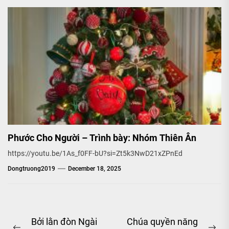
Phước Cho Người – Trình bày: Nhóm Thiên Ân
https://youtu.be/1As_f0FF-bU?si=Zt5k3NwD21xZPnEd
Dongtruong2019
December 18, 2025
Post
Bởi lằn đòn Ngài
Chúa quyền năng