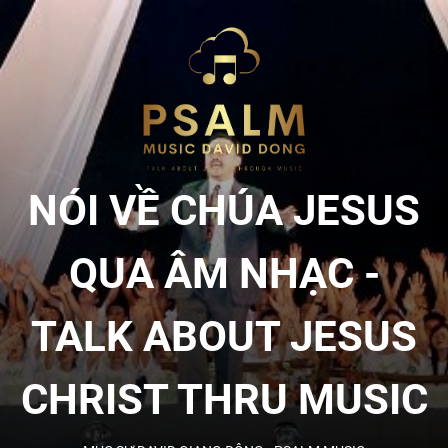
Skip
to
NÓI
the
content
VỀ
CHÚA
NÓI VỀ CHÚA JESUS
JESU
QUA ÂM NHẠC -
QUA
TALK ABOUT JESUS
ÂM
CHRIST THRU MUSIC
NHẠC