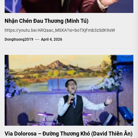
Nhận Chén Đau Thương (Minh Tú)
https://youtu.be/ARQaac_MSXA?si=boTXjFmb3zSdK9sW
Dongtruong2019
April 4, 2026
Via Dolorosa – Đường Thương Khó (David Thiên Ân)