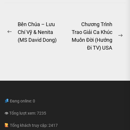
Post
Bên Chúa – Lưu
Chương Trình
Chí Vỹ & Nenita
Trao Giải Ca Khúc
navigation
Previous
Ne
(MS David Dong)
Muôn Đời (Hướng
post:
pos
Đi TV) USA
Đang online: 0
👁 Tổng lượt xem: 7235
Tổng khách truy cập: 2417