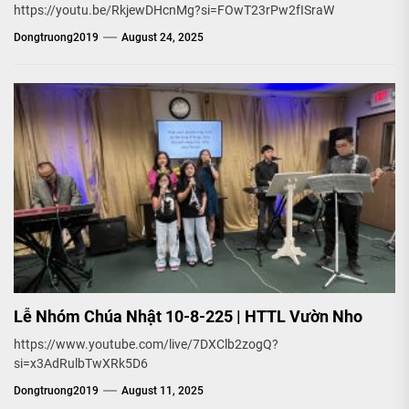
https://youtu.be/RkjewDHcnMg?si=FOwT23rPw2fISraW
Dongtruong2019
August 24, 2025
Lễ Nhóm Chúa Nhật 10-8-225 | HTTL Vườn Nho
https://www.youtube.com/live/7DXClb2zogQ?
si=x3AdRulbTwXRk5D6
Dongtruong2019
August 11, 2025