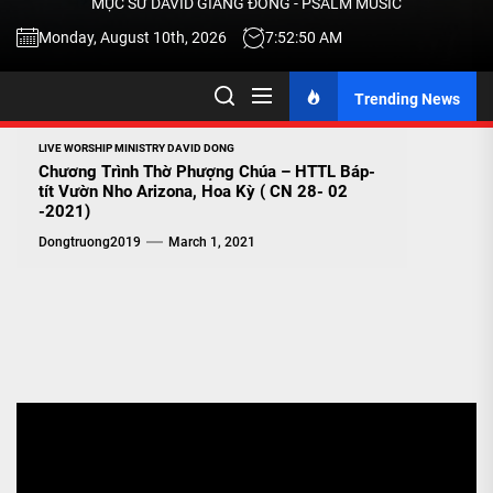
MỤC SƯ DAVID GIANG ĐÔNG - PSALM MUSIC
-
Monday, August 10th, 2026
7:52:51 AM
Trending News
TALK
LIVE WORSHIP MINISTRY DAVID DONG
ABOU
Chương Trình Thờ Phượng Chúa – HTTL Báp-
tít Vườn Nho Arizona, Hoa Kỳ ( CN 28- 02
-2021)
JESU
Dongtruong2019
March 1, 2021
CHRIS
THRU
MUSI