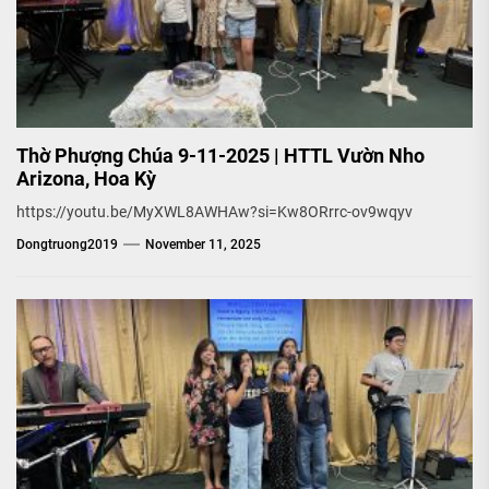
Thờ Phượng Chúa 9-11-2025 | HTTL Vườn Nho
Arizona, Hoa Kỳ
https://youtu.be/MyXWL8AWHAw?si=Kw8ORrrc-ov9wqyv
Dongtruong2019
November 11, 2025