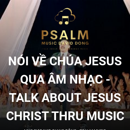
Skip
to
NÓI
the
content
VỀ
CHÚA
NÓI VỀ CHÚA JESUS
JESU
QUA ÂM NHẠC -
QUA
TALK ABOUT JESUS
ÂM
CHRIST THRU MUSIC
NHẠC