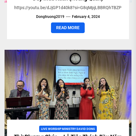
https://youtu.be/dJjGP1d40k8?si=G8qMpjLBBRQhTBZP
Dongtruong2019
February 4, 2024
READ MORE
LIVE WORSHIP MINISTRY DAVID DONG