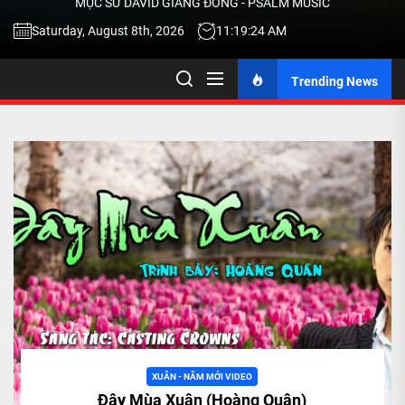
MỤC SƯ DAVID GIANG ĐÔNG - PSALM MUSIC
-
Saturday, August 8th, 2026
11:19:24 AM
Trending News
TALK
ABOU
JESU
CHRIS
THRU
MUSI
XUÂN - NĂM MỚI VIDEO
Đây Mùa Xuân (Hoàng Quân)