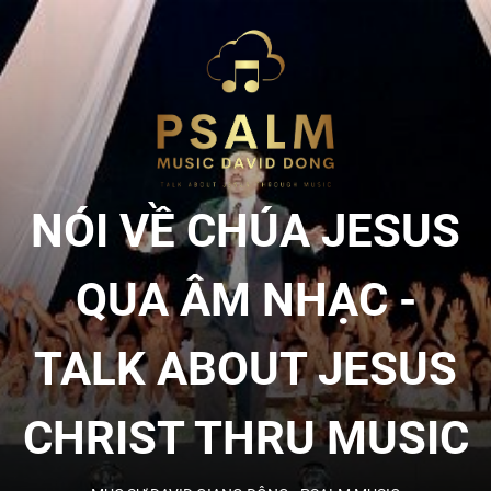
Skip
to
NÓI
the
content
VỀ
CHÚA
NÓI VỀ CHÚA JESUS
JESU
QUA ÂM NHẠC -
QUA
TALK ABOUT JESUS
ÂM
CHRIST THRU MUSIC
NHẠC