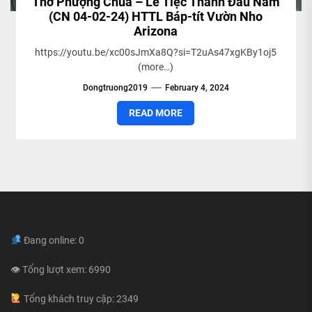
Thờ Phượng Chúa – Lễ Tiệc Thánh Đầu Năm
(CN 04-02-24) HTTL Báp-tít Vườn Nho
Arizona
https://youtu.be/xc00sJmXa8Q?si=T2uAs47xgKBy1oj5
(more…)
Dongtruong2019
February 4, 2024
READ MORE
Đang online: 0
👁 Tổng lượt xem: 6990
Tổng khách truy cập: 2349