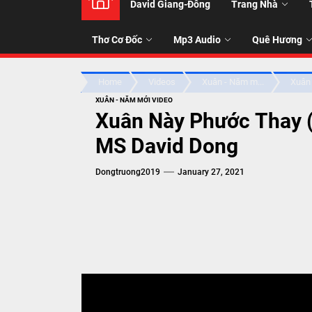
David Giang-Đông
Trang Nhà
NHẠC
Thơ Cơ Đốc
Mp3 Audio
Quê Hương
-
Home
Videos
Xuân - Năm m...
Xuân 
TALK
XUÂN - NĂM MỚI VIDEO
Xuân Này Phước Thay 
ABOU
MS David Dong
Dongtruong2019
January 27, 2021
JESUS
CHRIS
THRU