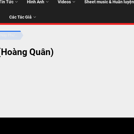
Tin Tức
Hình Ảnh
Videos
Sheet music & Huấn luyện
Các Tác Giả
Này Phư...
(Hoàng Quân)
T
T