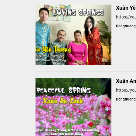
Xuân Yê
https://y
Dongtruon
Xuân An
https://
Dongtruon