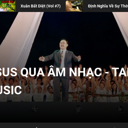
ol #7)
Định Nghĩa Về Sự Thờ Phượng Đương Đại
SUS QUA ÂM NHẠC - T
USIC