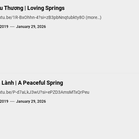
u Thương | Loving Springs
outu.be/1R-BxOhhn-4?si=zB3pbNnqtubkty8O (more…)
g2019
January 29, 2026
 Lành | A Peaceful Spring
youtu.be/P-d7aLkJ3wU?si=ePZD3AmsMTxQrPeu
g2019
January 29, 2026