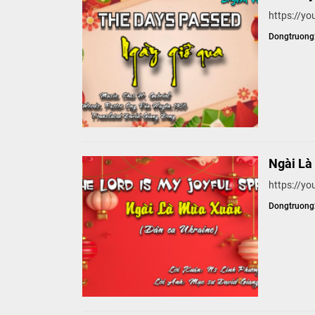
https://y
Dongtruon
Ngài Là
https://y
Dongtruon