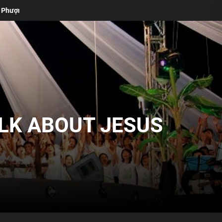
Bốn Lý Do Thánh Ca Truyền Thống Vẫn Cần Thiết Trong Buổi Th
ALK ABOUT JESUS