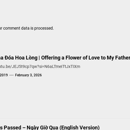
r comment data is processed.
 Đóa Hoa Lòng | Offering a Flower of Love to My Father
outu.be/JEJ5t9cp7qw?si=N6aLTmeITtJxTIXm
g2019
February 3, 2026
s Passed – Ngày Giờ Qua (English Version)