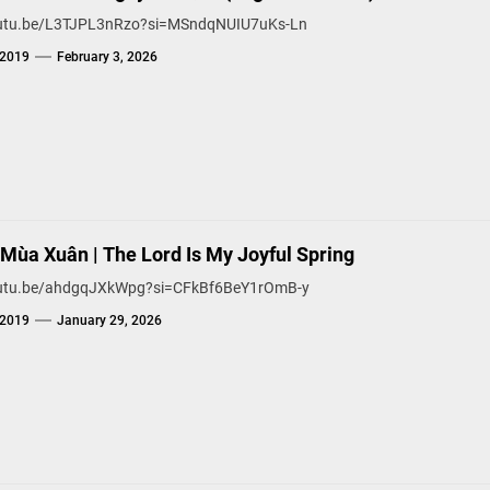
outu.be/L3TJPL3nRzo?si=MSndqNUIU7uKs-Ln
g2019
February 3, 2026
 Mùa Xuân | The Lord Is My Joyful Spring
outu.be/ahdgqJXkWpg?si=CFkBf6BeY1rOmB-y
g2019
January 29, 2026