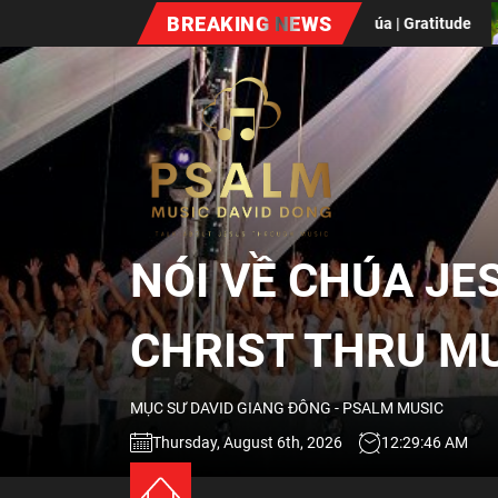
Skip
BREAKING NEWS
Lòng Biết Ơn Chúa | Gratitude
Xuân Bất Diệt (V
to
the
NÓI
content
VỀ
CHÚA
NÓI VỀ CHÚA JE
JESUS
CHRIST THRU M
QUA
MỤC SƯ DAVID GIANG ĐÔNG - PSALM MUSIC
ÂM
Thursday, August 6th, 2026
12:29:47 AM