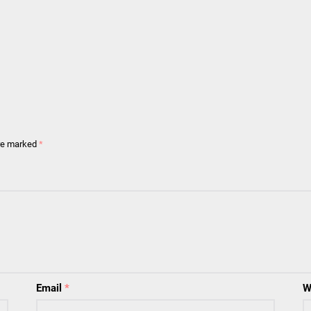
are marked
*
Email
*
W