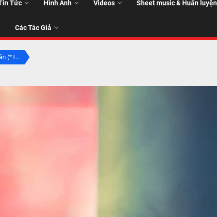
Tin Tức
Hình Ảnh
Videos
Sheet music & Huấn luyện
Các Tác Giả
n (*T...
T
T