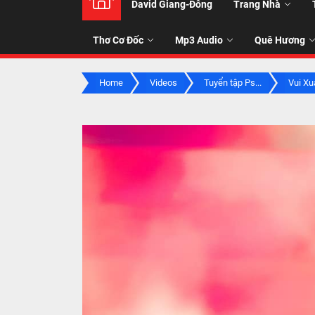
David Giang-Đông
Trang Nhà
NHẠC
Thơ Cơ Đốc
Mp3 Audio
Quê Hương
-
Home
Videos
Tuyển tập Ps...
Vui Xuâ
TALK
ABOU
JESUS
CHRIS
THRU