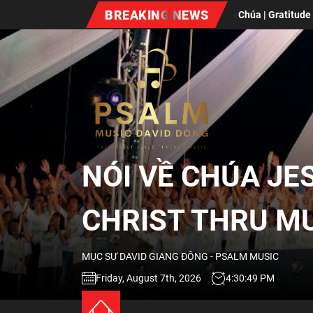
Skip
BREAKING NEWS
Lòng Biết Ơn Chúa | Gratitude
Xuân Bất Diệt (Vol #7)
to
the
NÓI
content
VỀ
CHÚA
NÓI VỀ CHÚA JE
JESUS
CHRIST THRU M
QUA
MỤC SƯ DAVID GIANG ĐÔNG - PSALM MUSIC
ÂM
Friday, August 7th, 2026
4:30:50 PM