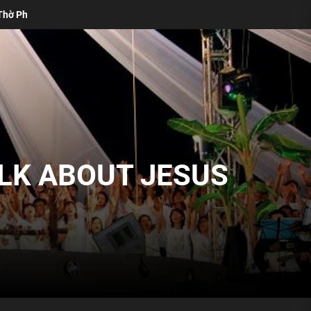
 Lý Do Thánh Ca Truyền Thống Vẫn Cần Thiết Trong Buổi Thờ Phượng 
ALK ABOUT JESUS