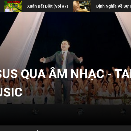
Định Nghĩa Về Sự Thờ Phượng Đương Đại
Bốn
SUS QUA ÂM NHẠC - T
USIC