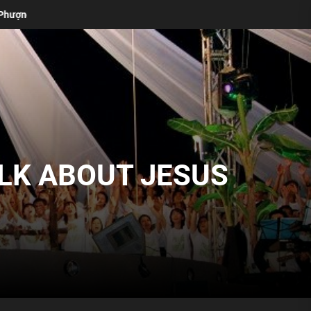
Bí Quyết Để Giúp Bạn Dẫn Dắt Buổi Thờ Phượng (David Santistevan)
ALK ABOUT JESUS