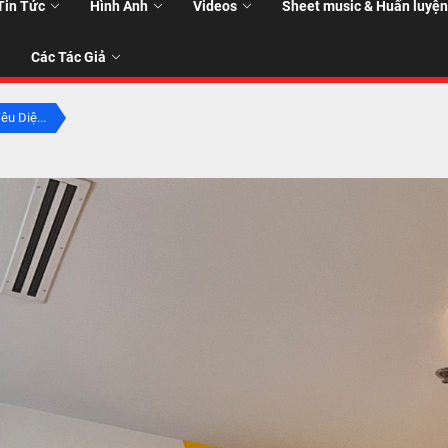
Tin Tức
Hình Ảnh
Videos
Sheet music & Huấn luyện
Các Tác Giả
êu Diệ...
T
T