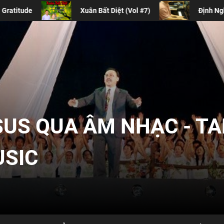
 (Vol #7)
Định Nghĩa Về Sự Thờ Phượng Đương Đại
SUS QUA ÂM NHẠC - T
USIC