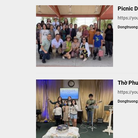
Picnic 
https://y
Dongtruon
Thờ Phư
https://
Dongtruon