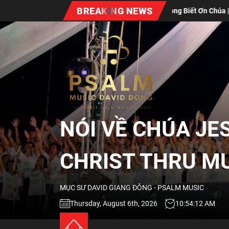
Skip
BREAKING NEWS
Lòng Biết Ơn Chúa | Gratitude
Xuân Bất Diệt
to
the
NÓI
content
VỀ
CHÚA
NÓI VỀ CHÚA JE
JESUS
CHRIST THRU M
QUA
MỤC SƯ DAVID GIANG ĐÔNG - PSALM MUSIC
ÂM
Thursday, August 6th, 2026
10:54:14 AM