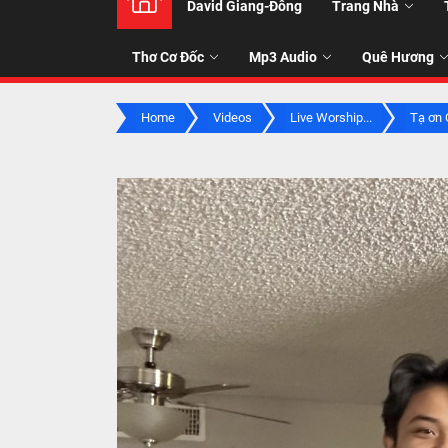
David Giang-Đông
Trang Nhà
NHẠC
Thơ Cơ Đốc
Mp3 Audio
Quê Hương
-
Home
Videos
Live Worship...
Tạ ơn 
TALK
ABOU
JESUS
CHRIS
THRU