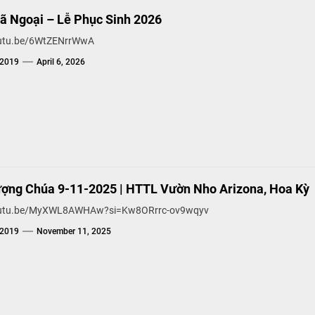
Dã Ngoại – Lễ Phục Sinh 2026
outu.be/6WtZENrrWwA
g2019
April 6, 2026
ợng Chúa 9-11-2025 | HTTL Vườn Nho Arizona, Hoa Kỳ
youtu.be/MyXWL8AWHAw?si=Kw8ORrrc-ov9wqyv
g2019
November 11, 2025