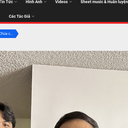
Tin Tức
Hình Ảnh
Videos
Sheet music & Huấn luyện
Các Tác Giả
Chúa c...
T
T