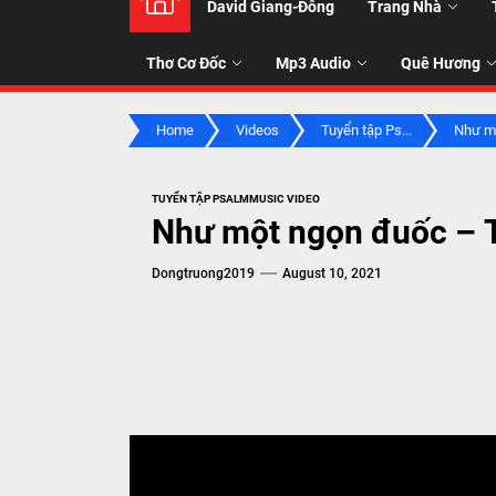
David Giang-Đông
Trang Nhà
NHẠC
Thơ Cơ Đốc
Mp3 Audio
Quê Hương
-
Home
Videos
Tuyển tập Ps...
Như mộ
TALK
TUYỂN TẬP PSALMMUSIC VIDEO
ABOU
Như một ngọn đuốc – 
Dongtruong2019
August 10, 2021
JESUS
CHRIS
THRU