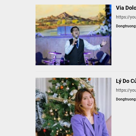
Via Dol
https://yo
Dongtruon
Lý Do C
https://y
Dongtruon