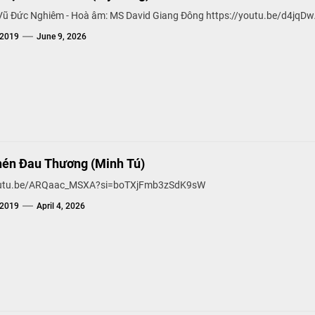
 Vũ Đức Nghiêm - Hoà âm: MS David Giang Đông https://youtu.be/d4jq
g2019
June 9, 2026
én Đau Thương (Minh Tú)
youtu.be/ARQaac_MSXA?si=boTXjFmb3zSdK9sW
g2019
April 4, 2026