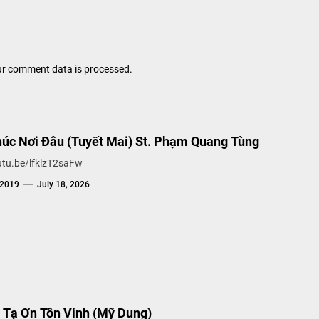
r comment data is processed.
úc Nơi Đâu (Tuyết Mai) St. Phạm Quang Tùng
utu.be/lfklzT2saFw
g2019
July 18, 2026
 Tạ Ơn Tôn Vinh (Mỹ Dung)