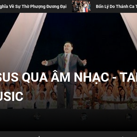
g Đại
Bốn Lý Do Thánh Ca Truyền Thống Vẫn Cần Thiết 
SUS QUA ÂM NHẠC - T
USIC