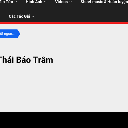
Tin Tức
Hình Ảnh
Videos
Sheet music & Huấn luyện
Các Tác Giả
t ngọn...
T
Thái Bảo Trâm
T