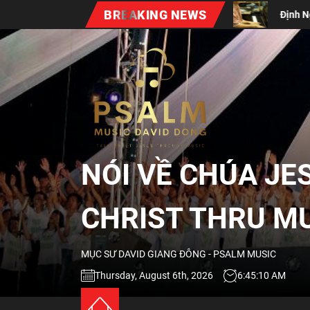
Skip
BREAKING NEWS
ân Bất Diệt (Vol #7)
Định Nghĩa Về Sự Thờ Phượng Đươn
to
the
NÓI
content
VỀ
CHÚA
NÓI VỀ CHÚA JE
JESUS
CHRIST THRU M
QUA
MỤC SƯ DAVID GIANG ĐÔNG - PSALM MUSIC
ÂM
Thursday, August 6th, 2026
6:45:11 AM