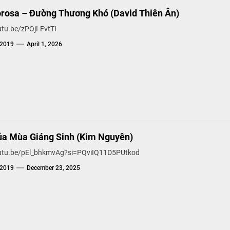
orosa – Đường Thương Khó (David Thiên Ân)
utu.be/zPOjI-FvtTI
g2019
April 1, 2026
ủa Mùa Giáng Sinh (Kim Nguyên)
outu.be/pEl_bhkmvAg?si=PQviIQ11D5PUtkod
g2019
December 23, 2025