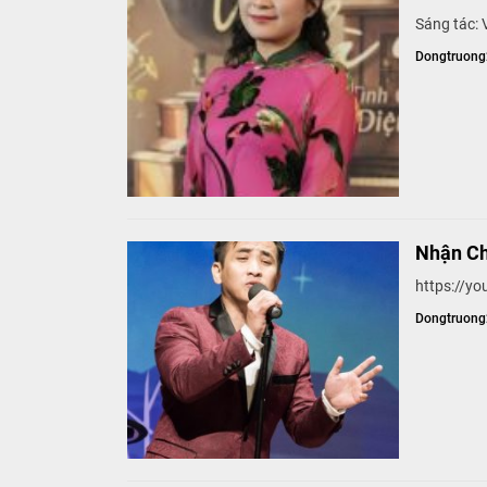
Sáng tác:
Dongtruon
Nhận Ch
https://
Dongtruon