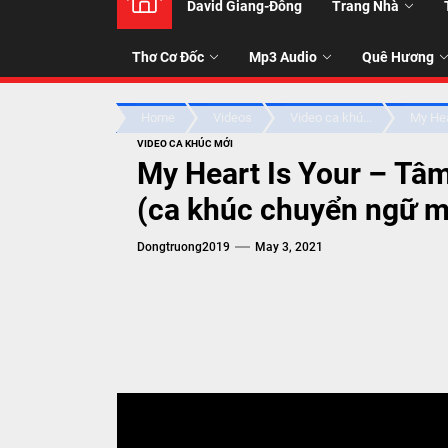
David Giang-Đông
Trang Nhà
NHẠC
Thơ Cơ Đốc
Mp3 Audio
Quê Hương
-
Home
Videos
Video ca khú...
My Hear
TALK
VIDEO CA KHÚC MỚI
My Heart Is Your – Tâ
ABOU
(ca khúc chuyển ngữ m
Dongtruong2019
May 3, 2021
JESUS
CHRIS
THRU