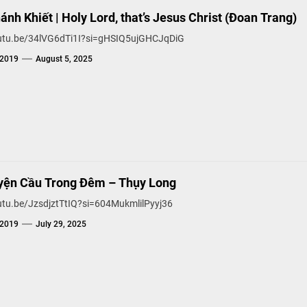
nh Khiết | Holy Lord, that’s Jesus Christ (Đoan Trang)
outu.be/34lVG6dTi1I?si=gHSIQ5ujGHCJqDiG
g2019
August 5, 2025
yện Cầu Trong Đêm – Thụy Long
outu.be/JzsdjztTtIQ?si=604MukmlilPyyj36
g2019
July 29, 2025