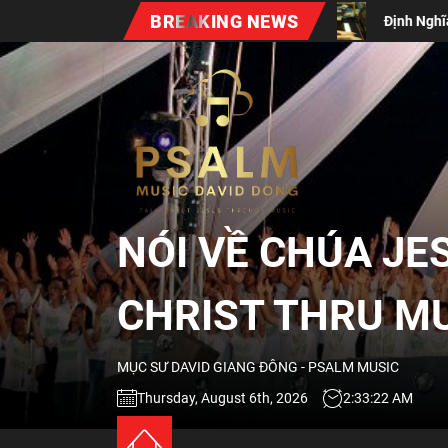
Skip
BREAKING NEWS
n Bất Diệt (Vol #7)
Định Nghĩa Về Sự Thờ Phượng Đươn
to
the
NÓI
content
VỀ
CHÚA
NÓI VỀ CHÚA JE
JESUS
CHRIST THRU M
QUA
MỤC SƯ DAVID GIANG ĐÔNG - PSALM MUSIC
ÂM
Thursday, August 6th, 2026
2:33:23 AM