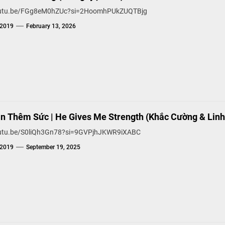
youtu.be/FGg8eM0hZUc?si=2HoomhPUkZUQTBjg
g2019
February 13, 2026
n Thêm Sức | He Gives Me Strength (Khắc Cường & Lin
outu.be/S0liQh3Gn78?si=9GVPjhJKWR9iXABC
g2019
September 19, 2025