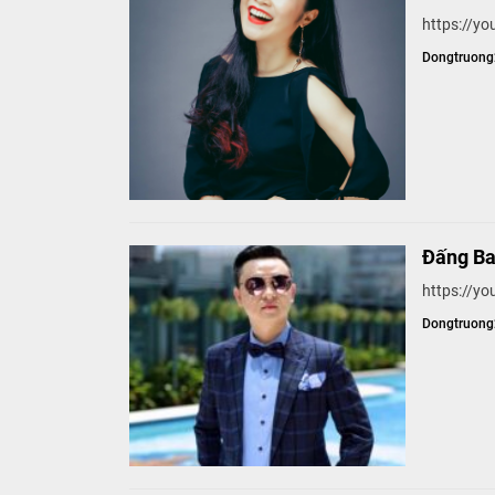
https://
Dongtruon
Đấng Ba
https://y
Dongtruon