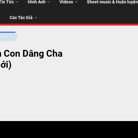
Tin Tức
Hình Ảnh
Videos
Sheet music & Huấn luyện
Các Tác Giả
t Is ...
m Con Dâng Cha
T
ới)
T