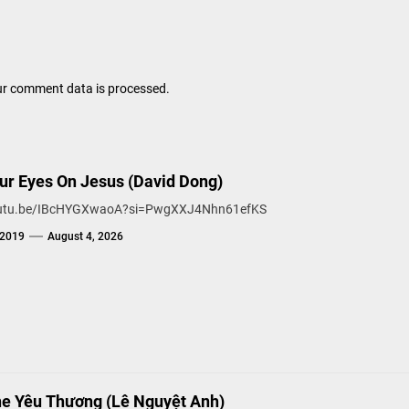
r comment data is processed.
Our Eyes On Jesus (David Dong)
youtu.be/IBcHYGXwaoA?si=PwgXXJ4Nhn61efKS
g2019
August 4, 2026
ne Yêu Thương (Lê Nguyệt Anh)