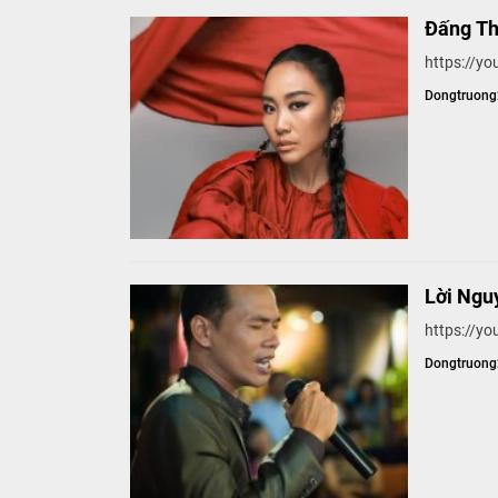
Đấng Thá
https://y
Dongtruon
Lời Ngu
https://y
Dongtruon