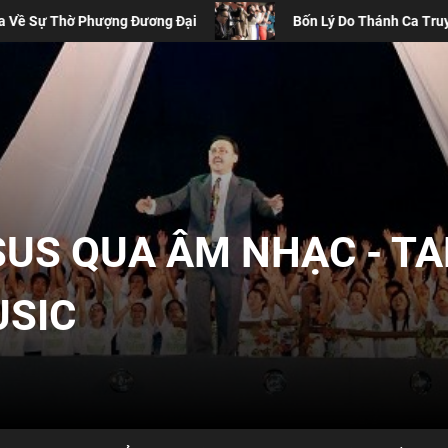
g Đại
Bốn Lý Do Thánh Ca Truyền Thống Vẫn Cần Thiết T
SUS QUA ÂM NHẠC - T
USIC