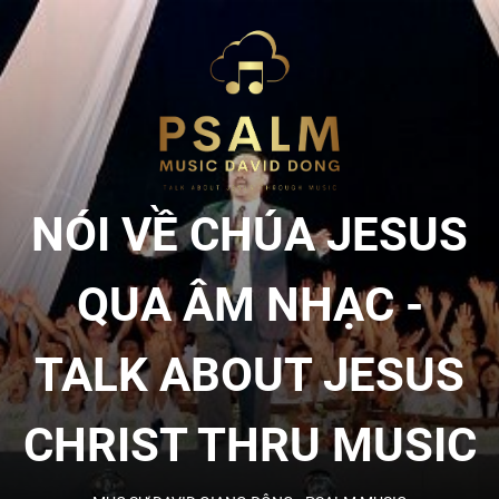
Skip
to
NÓI
the
content
VỀ
CHÚA
NÓI VỀ CHÚA JESUS
JESU
QUA ÂM NHẠC -
QUA
TALK ABOUT JESUS
ÂM
CHRIST THRU MUSIC
NHẠC