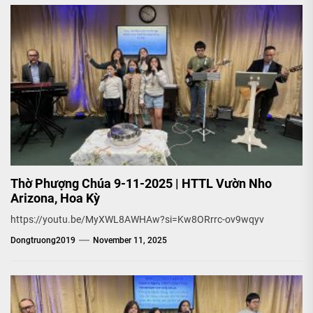
Thờ Phượng Chúa 9-11-2025 | HTTL Vườn Nho
Arizona, Hoa Kỳ
https://youtu.be/MyXWL8AWHAw?si=Kw8ORrrc-ov9wqyv
Dongtruong2019
November 11, 2025