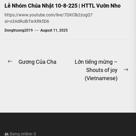
Lễ Nhóm Chúa Nhật 10-8-225 | HTTL Vườn Nho
https://www.youtube.com/live/7DXClb2zogQ?
si=x3AdRulbTwXRk5D6
Dongtruong2019
August 11, 2025
Post
Gương Của Cha
Lớn tiếng mừng –
Previous
Shouts of joy
navigation
post:
Ne
(Vietnamese)
pos
👥 Đang online: 0