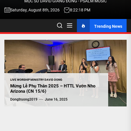
MỤC SƯ DAVID GIANG ĐÔNG - PSALM MUSIC
-
Saturday, August 8th, 2026
8:22:19 PM
Trending News
TALK
ABOU
JESU
LIVE WORSHIP MINISTRY DAVID DONG
CHRIS
Mừng Lễ Phụ Thân 2025 – HTTL Vườn Nho
Arizona (CN 15/6)
Dongtruong2019
June 16, 2025
THRU
MUSI