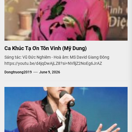
Ca Khúc Tạ Ơn Tôn Vinh (Mỹ Dung)
Sáng tác: Vũ Đức Nghiêm - Hoà âm: MS David Giang Đông
https://youtu.be/d4jqDwAjLZ8?si=NVlljZ2NoEg6JrAZ
Dongtruong2019
June 9, 2026