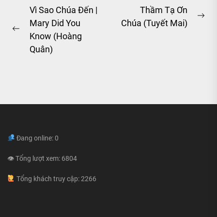
Post
Vì Sao Chúa Đến |
Thầm Tạ Ơn
Ne
Mary Did You
Chúa (Tuyết Mai)
navigation
Previous
pos
Know (Hoàng
post:
Quân)
Đang online: 0
👁 Tổng lượt xem: 6804
Tổng khách truy cập: 2266