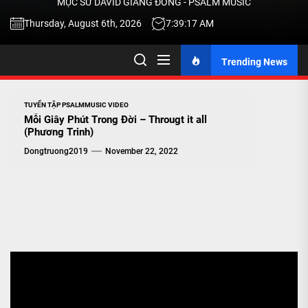
MỤC SƯ DAVID GIANG ĐÔNG - PSALM MUSIC
-
Thursday, August 6th, 2026
7:39:18 AM
Trending News
TALK
ABOU
TUYỂN TẬP PSALMMUSIC VIDEO
Mỗi Giây Phút Trong Đời – Througt it all
(Phương Trinh)
JESU
Dongtruong2019
November 22, 2022
CHRIS
THRU
MUSI