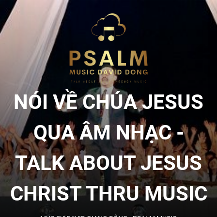
Skip
to
NÓI
the
content
VỀ
CHÚA
NÓI VỀ CHÚA JESUS
JESU
QUA ÂM NHẠC -
QUA
TALK ABOUT JESUS
ÂM
CHRIST THRU MUSIC
NHẠC