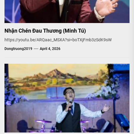
Nhận Chén Đau Thương (Minh Tú)
https://youtu.be/ARQaac_MSXA?si=boTXjFmb3zSdK9sW
Dongtruong2019
April 4, 2026