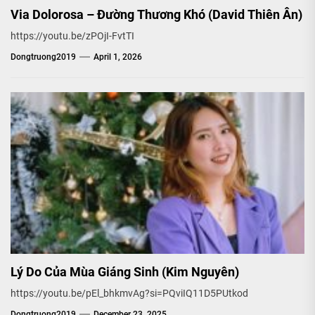
Via Dolorosa – Đường Thương Khó (David Thiên Ân)
https://youtu.be/zPOjI-FvtTI
Dongtruong2019
April 1, 2026
Lý Do Của Mùa Giáng Sinh (Kim Nguyên)
https://youtu.be/pEl_bhkmvAg?si=PQviIQ11D5PUtkod
Dongtruong2019
December 23, 2025