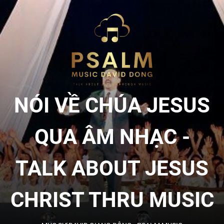
Skip
to
NÓI
the
content
VỀ
CHÚA
NÓI VỀ CHÚA JESUS
JESU
QUA ÂM NHẠC -
QUA
TALK ABOUT JESUS
ÂM
CHRIST THRU MUSIC
NHẠC