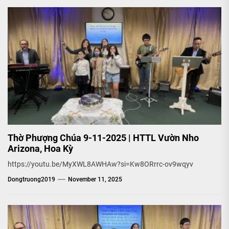
Thờ Phượng Chúa 9-11-2025 | HTTL Vườn Nho
Arizona, Hoa Kỳ
https://youtu.be/MyXWL8AWHAw?si=Kw8ORrrc-ov9wqyv
Dongtruong2019
November 11, 2025