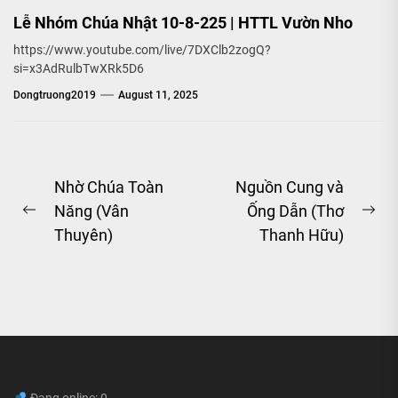
Lễ Nhóm Chúa Nhật 10-8-225 | HTTL Vườn Nho
https://www.youtube.com/live/7DXClb2zogQ?
si=x3AdRulbTwXRk5D6
Dongtruong2019
August 11, 2025
Post
Nhờ Chúa Toàn
Nguồn Cung và
Năng (Vân
Ống Dẫn (Thơ
navigation
Previous
Ne
Thuyên)
Thanh Hữu)
post:
pos