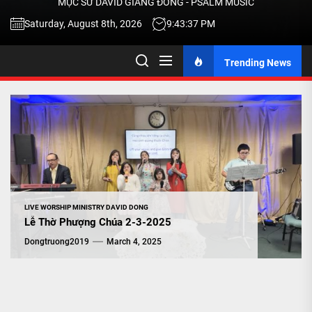
MỤC SƯ DAVID GIANG ĐÔNG - PSALM MUSIC
-
Saturday, August 8th, 2026
9:43:38 PM
Trending News
TALK
ABOU
JESU
CHRIS
LIVE WORSHIP MINISTRY DAVID DONG
Lễ Thờ Phượng Chúa 2-3-2025
THRU
Dongtruong2019
March 4, 2025
MUSI