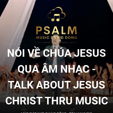
Skip
to
NÓI
the
content
VỀ
CHÚA
NÓI VỀ CHÚA JESUS
JESU
QUA ÂM NHẠC -
QUA
TALK ABOUT JESUS
ÂM
CHRIST THRU MUSIC
NHẠC