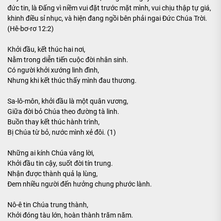
đức tin, là Đấng vì niềm vui đặt trước mặt mình, vui chịu thập tự giá,
khinh điều sỉ nhục, và hiện đang ngồi bên phải ngai Đức Chúa Trời.
(Hê-bơ-rơ 12:2)
Khởi đầu, kết thúc hai nơi,
Nằm trong diễn tiến cuộc đời nhân sinh.
Có người khởi xướng linh đình,
Nhưng khi kết thúc thấy mình đau thương.
Sa-lô-môn, khởi đầu là một quân vương,
Giữa đời bỏ Chúa theo đường tà linh.
Buồn thay kết thúc hành trình,
Bị Chúa từ bỏ, nước mình xẻ đôi. (1)
Những ai kính Chúa vâng lời,
Khởi đầu tin cậy, suốt đời tín trung.
Nhận được thành quả lạ lùng,
Đem nhiều người đến hưởng chung phước lành.
Nô-ê tin Chúa trung thành,
Khởi đóng tàu lớn, hoàn thành trăm năm.