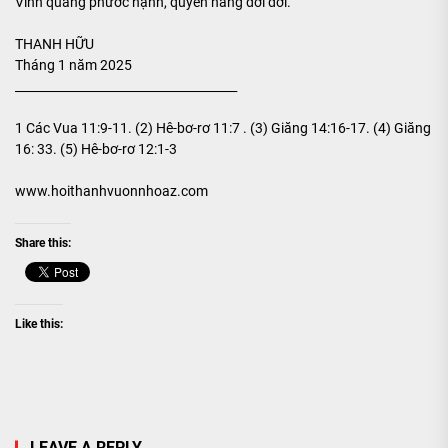
Vinh quang phước hạnh, quyền năng đời đời.
THANH HỮU
Tháng 1 năm 2025
_____________________________________
1 Các Vua 11:9-11. (2) Hê-bơ-rơ 11:7 . (3) Giăng 14:16-17. (4) Giăng
16: 33. (5) Hê-bơ-rơ 12:1-3
www.hoithanhvuonnhoaz.com
Share this:
Like this:
LEAVE A REPLY