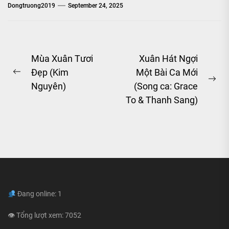
Dongtruong2019
September 24, 2025
Post
Mùa Xuân Tươi
Xuân Hát Ngợi
Đẹp (Kim
Một Bài Ca Mới
navigation
Previous
Ne
Nguyên)
(Song ca: Grace
post:
pos
To & Thanh Sang)
Đang online: 1
👁 Tổng lượt xem: 7052