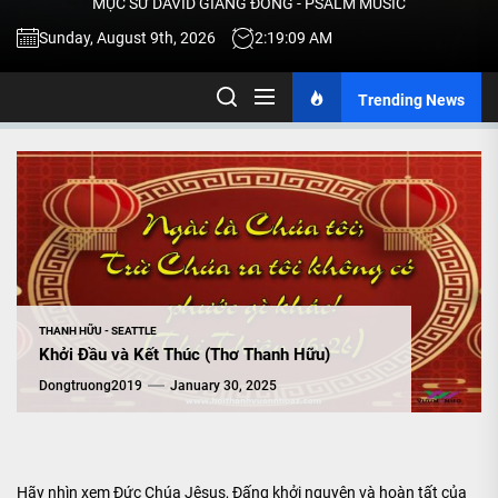
MỤC SƯ DAVID GIANG ĐÔNG - PSALM MUSIC
-
Sunday, August 9th, 2026
2:19:10 AM
Trending News
TALK
ABOU
JESU
CHRIS
THANH HỮU - SEATTLE
Khởi Đầu và Kết Thúc (Thơ Thanh Hữu)
THRU
Dongtruong2019
January 30, 2025
MUSI
Hãy nhìn xem Đức Chúa Jêsus, Đấng khởi nguyên và hoàn tất của