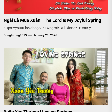
Ngài Là Mùa Xuân | The Lord Is My Joyful Spring
https://youtu.be/ahdgqJXkWpg?si=CFkBf6BeY1rOmB-y
Dongtruong2019
January 29, 2026
Xuân Yêu Thương | Loving Springs