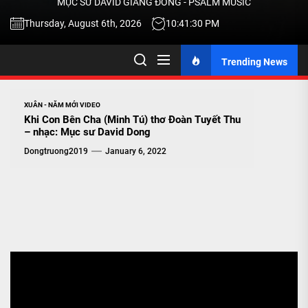
MỤC SƯ DAVID GIANG ĐÔNG - PSALM MUSIC
-
Thursday, August 6th, 2026
10:41:31 PM
Trending News
TALK
ABOU
XUÂN - NĂM MỚI VIDEO
Khi Con Bên Cha (Minh Tú) thơ Đoàn Tuyết Thu
– nhạc: Mục sư David Dong
JESU
Dongtruong2019
January 6, 2022
CHRIS
THRU
MUSI