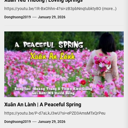
https://youtu.be/1R-BxOhhn-4?si=zB3pbNnqtubkty8O (more…)
Dongtruong2019
January 29, 2026
Xuân An Lành | A Peaceful Spring
https://youtu.be/P-d7aLkJ3wU?si=ePZD3AmsMTxQrPeu
Dongtruong2019
January 29, 2026