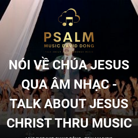
Skip
to
NÓI
the
content
VỀ
CHÚA
NÓI VỀ CHÚA JESUS
JESU
QUA ÂM NHẠC -
QUA
TALK ABOUT JESUS
ÂM
CHRIST THRU MUSIC
NHẠC