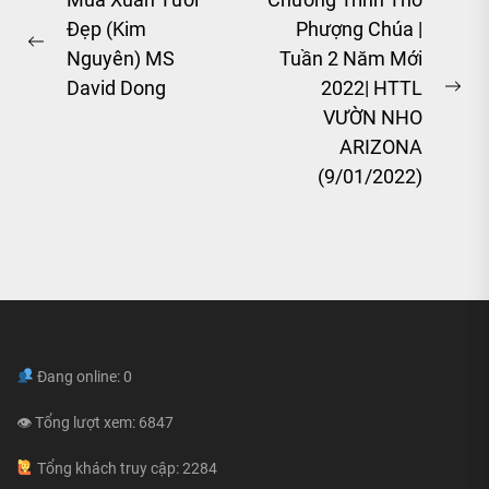
Post
Đẹp (Kim
Phượng Chúa |
navigation
Previous
Nguyên) MS
Tuần 2 Năm Mới
post:
David Dong
2022| HTTL
Ne
VƯỜN NHO
pos
ARIZONA
(9/01/2022)
Đang online: 0
👁 Tổng lượt xem: 6847
Tổng khách truy cập: 2284