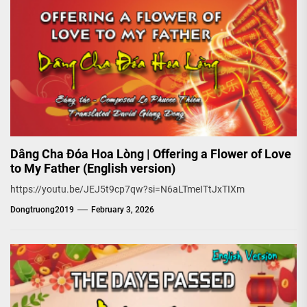
Dâng Cha Đóa Hoa Lòng | Offering a Flower of Love
to My Father (English version)
https://youtu.be/JEJ5t9cp7qw?si=N6aLTmeITtJxTIXm
Dongtruong2019
February 3, 2026