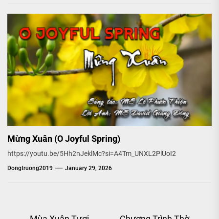
Mừng Xuân (O Joyful Spring)
https://youtu.be/5Hh2nJeklMc?si=A4Tm_UNXL2PlUoI2
Dongtruong2019
January 29, 2026
Mùa Xuân Tươi
Chương Trình Thờ