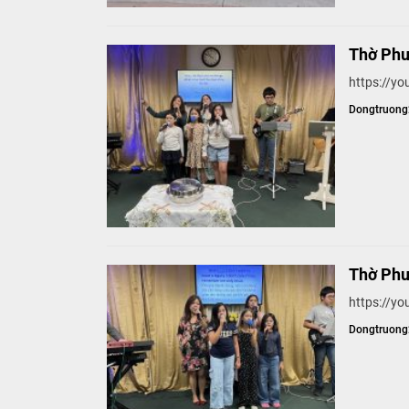
Thờ Phư
https://
Dongtruon
Thờ Phư
https://y
Dongtruon