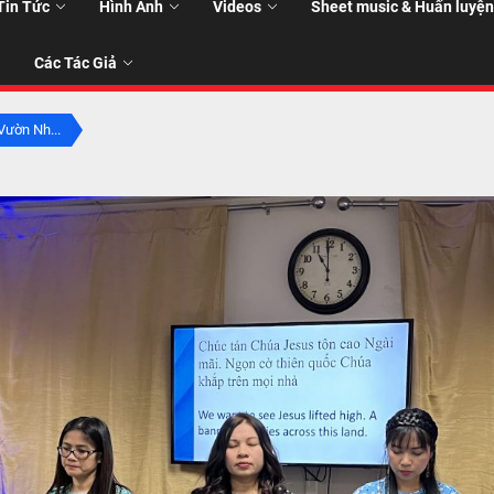
Tin Tức
Hình Ảnh
Videos
Sheet music & Huấn luyện
Các Tác Giả
ườn Nh...
T
T