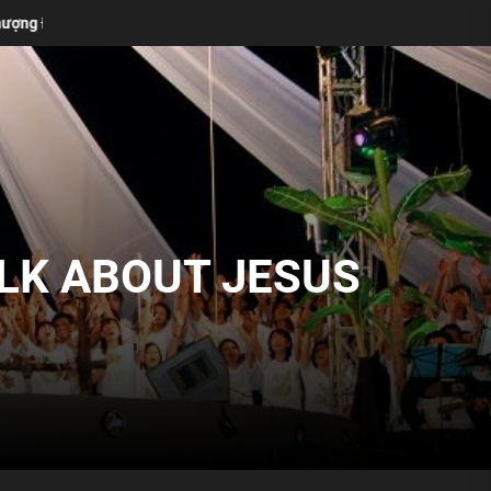
ý Do Thánh Ca Truyền Thống Vẫn Cần Thiết Trong Buổi Thờ Phượng Củ
ALK ABOUT JESUS