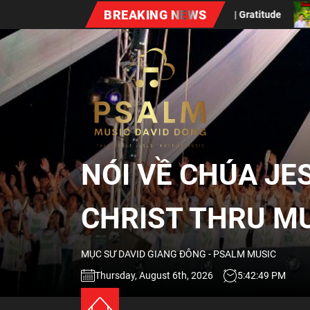
Skip
BREAKING NEWS
ng Biết Ơn Chúa | Gratitude
Xuân Bất Diệt (Vol #7)
to
the
NÓI
content
VỀ
CHÚA
NÓI VỀ CHÚA JE
JESUS
CHRIST THRU M
QUA
MỤC SƯ DAVID GIANG ĐÔNG - PSALM MUSIC
ÂM
Thursday, August 6th, 2026
5:42:50 PM