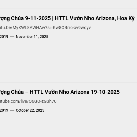
ợng Chúa 9-11-2025 | HTTL Vườn Nho Arizona, Hoa Kỳ
youtu.be/MyXWL8AWHAw?si=Kw8ORrrc-ov9wqyv
g2019
November 11, 2025
ợng Chúa – HTTL Vườn Nho Arizona 19-10-2025
outube.com/live/Q6GO-zG3h70
g2019
October 22, 2025