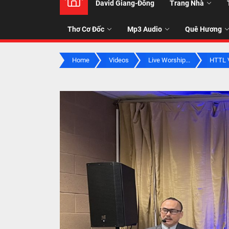
David Giang-Đông
Trang Nhà
NHẠC
Thơ Cơ Đốc
Mp3 Audio
Quê Hương
-
Home
Videos
Live Worship...
HTTL V
TALK
ABOU
JESUS
CHRIS
THRU