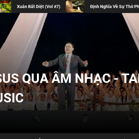
Định Nghĩa Về Sự Thờ Phượng Đương Đại
Bốn L
SUS QUA ÂM NHẠC - T
USIC