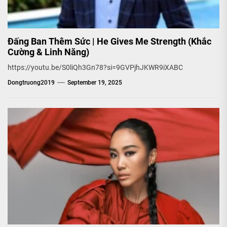
Đấng Ban Thêm Sức | He Gives Me Strength (Khắc
Cường & Linh Năng)
https://youtu.be/S0liQh3Gn78?si=9GVPjhJKWR9iXABC
Dongtruong2019
September 19, 2025