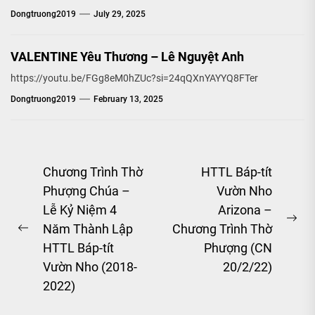
Dongtruong2019
July 29, 2025
VALENTINE Yêu Thương – Lê Nguyệt Anh
https://youtu.be/FGg8eM0hZUc?si=24qQXnYAYYQ8FTer
Dongtruong2019
February 13, 2025
Post
Chương Trình Thờ
HTTL Báp-tít
Phượng Chúa –
Vườn Nho
navigation
Lễ Kỷ Niệm 4
Arizona –
Ne
Năm Thành Lập
Chương Trình Thờ
Previous
pos
HTTL Báp-tít
Phượng (CN
post:
Vườn Nho (2018-
20/2/22)
2022)