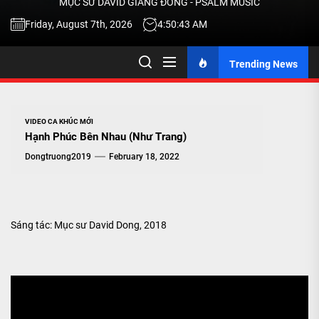
MỤC SƯ DAVID GIANG ĐÔNG - PSALM MUSIC
-
Friday, August 7th, 2026
4:50:44 AM
Trending News
TALK
ABOU
VIDEO CA KHÚC MỚI
Hạnh Phúc Bên Nhau (Như Trang)
JESU
Dongtruong2019
February 18, 2022
CHRIS
Sáng tác: Mục sư David Dong, 2018
THRU
MUSI