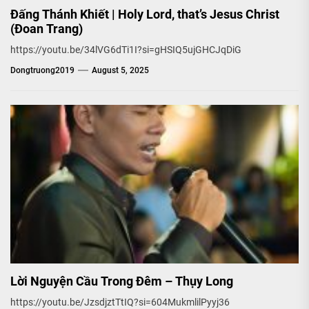
Đấng Thánh Khiết | Holy Lord, that’s Jesus Christ
(Đoan Trang)
https://youtu.be/34lVG6dTi1I?si=gHSIQ5ujGHCJqDiG
Dongtruong2019
August 5, 2025
Lời Nguyện Cầu Trong Đêm – Thụy Long
https://youtu.be/JzsdjztTtIQ?si=604MukmlilPyyj36