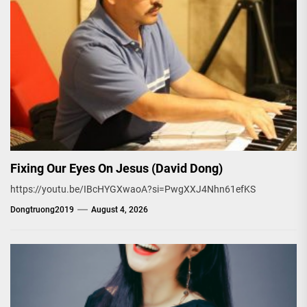
Fixing Our Eyes On Jesus (David Dong)
https://youtu.be/IBcHYGXwaoA?si=PwgXXJ4Nhn61efKS
Dongtruong2019
August 4, 2026