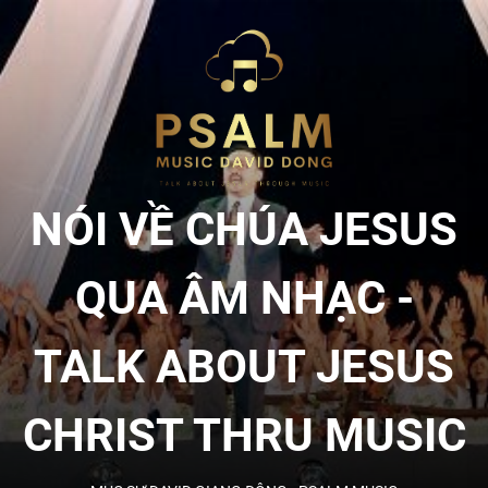
Skip
to
NÓI
the
content
VỀ
CHÚA
NÓI VỀ CHÚA JESUS
JESU
QUA ÂM NHẠC -
QUA
TALK ABOUT JESUS
ÂM
CHRIST THRU MUSIC
NHẠC